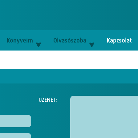
Könyveim
Olvasószoba
Kapcsolat
ÜZENET: