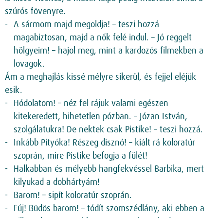
szúrós fövenyre.
A sármom majd megoldja! – teszi hozzá
magabiztosan, majd a nők felé indul. – Jó reggelt
hölgyeim! – hajol meg, mint a kardozós filmekben a
lovagok.
Ám a meghajlás kissé mélyre sikerül, és fejjel eléjük
esik.
Hódolatom! – néz fel rájuk valami egészen
kitekeredett, hihetetlen pózban. – Józan István,
szolgálatukra! De nektek csak Pistike! – teszi hozzá.
Inkább Pityóka! Részeg disznó! – kiált rá koloratúr
szoprán, mire Pistike befogja a fülét!
Halkabban és mélyebb hangfekvéssel Barbika, mert
kilyukad a dobhártyám!
Barom! – sipít koloratúr szoprán.
Fúj! Büdös barom! – tódít szomszédlány, aki ebben a