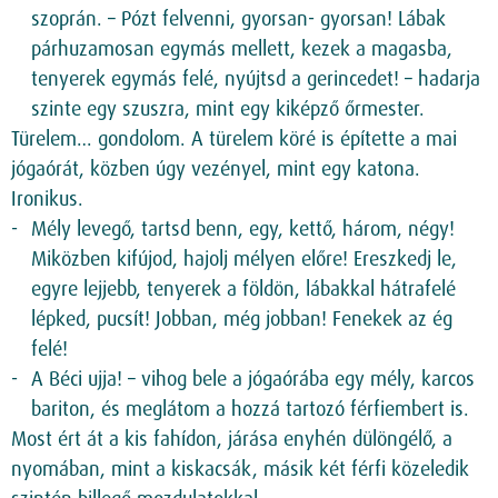
szoprán. – Pózt felvenni, gyorsan- gyorsan! Lábak
párhuzamosan egymás mellett, kezek a magasba,
tenyerek egymás felé, nyújtsd a gerincedet! – hadarja
szinte egy szuszra, mint egy kiképző őrmester.
Türelem… gondolom. A türelem köré is építette a mai
jógaórát, közben úgy vezényel, mint egy katona.
Ironikus.
Mély levegő, tartsd benn, egy, kettő, három, négy!
Miközben kifújod, hajolj mélyen előre! Ereszkedj le,
egyre lejjebb, tenyerek a földön, lábakkal hátrafelé
lépked, pucsít! Jobban, még jobban! Fenekek az ég
felé!
A Béci ujja! – vihog bele a jógaórába egy mély, karcos
bariton, és meglátom a hozzá tartozó férfiembert is.
Most ért át a kis fahídon, járása enyhén dülöngélő, a
nyomában, mint a kiskacsák, másik két férfi közeledik