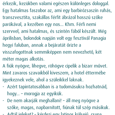
érkezik, kezükben valami egészen különleges dologgal.
Egy hatalmas faszobor az, ami egy barbirózsaszín ruhás,
transzvesztita, szakállas férfit ábrázol hosszú szőke
parókával, a kezében egy nos… Khm. Férfi nemi
szervvel, ami hatalmas, és szintén fából készült. Még
áprilisban, bolondok napján volt egy fesztivál Panagia
hegyi faluban, annak a bejáratát őrizte a
visszafogottnak semmiképpen nem nevezhető, két
méter magas alkotás.
A fiúk nyögve, lihegve, röhögve cipelik a bizarr művet.
Mint zavaros szavaikból kiveszem, a hotel éttermébe
igyekeznek vele, ahol a szüleikkel laknak.
Azért tapintatosabban is a tudomásukra hozhatnád,
hogy… – morogja az egyikük.
De nem akarják meghallani! – áll meg nyögve a
szőke, magas, napbarnított, fiúnak túl szép másikuk.
Adtál jeleket? – kérdezi egy latinos külsejű, csupa