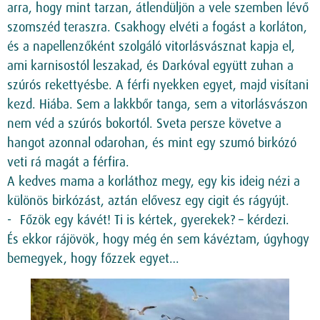
arra, hogy mint tarzan, átlendüljön a vele szemben lévő
szomszéd teraszra. Csakhogy elvéti a fogást a korláton,
és a napellenzőként szolgáló vitorlásvásznat kapja el,
ami karnisostól leszakad, és Darkóval együtt zuhan a
szúrós rekettyésbe. A férfi nyekken egyet, majd visítani
kezd. Hiába. Sem a lakkbőr tanga, sem a vitorlásvászon
nem véd a szúrós bokortól. Sveta persze követve a
hangot azonnal odarohan, és mint egy szumó birkózó
veti rá magát a férfira.
A kedves mama a korláthoz megy, egy kis ideig nézi a
különös birkózást, aztán elővesz egy cigit és rágyújt.
Főzök egy kávét! Ti is kértek, gyerekek? – kérdezi.
És ekkor rájövök, hogy még én sem kávéztam, úgyhogy
bemegyek, hogy főzzek egyet…