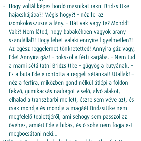
Hogy voltál képes bordó masnikat rakni Bridzsittke
hajacskájába?! Mégis hogy?! – néz fel az
izomkolosszusra a lány. – Hát vak vagy te? Mondd!
Vak?! Nem látod, hogy babakékben vagyok arany
szandállal?! Hogy lehet valaki ennyire figyelmetlen?!
Az egész reggelemet tönkretetted! Annyira gáz vagy,
Ede! Annyira gáz! – bokszol a férfi karjába. – Nem tud
a mami sétáltatni Bridzsittke – gügyög a kutyának. –
Ez a buta Ede elrontotta a reggeli sétánkat! Utállak! –
néz a férfira, miközben gond nélkül átlépi a földön
fekvő, gumikacsás nadrágot viselő, alvó alakot,
elhalad a transzbarbi mellett, észre sem véve azt, és
csak mondja és mondja a magáét Bridzsittke nem
megfelelő toalettjéről, ami sehogy sem passzol az
övéhez, amiért Ede a hibás, és ő soha nem fogja ezt
megbocsátani neki…