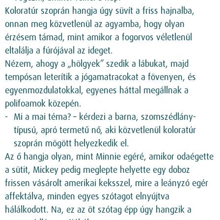
Koloratúr szoprán hangja úgy süvít a friss hajnalba,
onnan meg közvetlenül az agyamba, hogy olyan
érzésem támad, mint amikor a fogorvos véletlenül
eltalálja a fúrójával az ideget.
Nézem, ahogy a „hölgyek” szedik a lábukat, majd
tempósan leterítik a jógamatracokat a fövenyen, és
egyenmozdulatokkal, egyenes háttal megállnak a
polifoamok közepén.
Mi a mai téma? – kérdezi a barna, szomszédlány-
típusú, apró termetű nő, aki közvetlenül koloratúr
szoprán mögött helyezkedik el.
Az ő hangja olyan, mint Minnie egéré, amikor odaégette
a sütit, Mickey pedig meglepte helyette egy doboz
frissen vásárolt amerikai keksszel, mire a leányzó egér
affektálva, minden egyes szótagot elnyújtva
hálálkodott. Na, ez az öt szótag épp úgy hangzik a