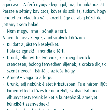
a pici ásót. A férfi nyögve leguggol, majd munkához lát.
Persze a sétány kavicsos, köves és sziklás, tudom, hogy
lehetetlen feladatra vállalkozott. Egy darabig küzd, de
jottányit sem halad.
Nem megy, Irma – sóhajt a férfi.
A néni felnéz az égre, ahol sirályok köröznek.
Küldött a Jóisten keselyűket.
Hála az égnek! – mondja a férfi.
Urunk, elhunyt testvéreink, kik megpihentek
csendesen, boldog fényedben éljenek, s örökre áldják
szent neved! – kántálja az idős hölgy.
Ámen! – vágja rá a férje.
Urunk, adj nekünk életet Krisztusban! Te a három ifjút
kimentetted a tüzes kemencéből, szabadítsd meg
elhunyt testvéreink lelkét a büntetéstől, amelyet
bűneikért szenvednek!