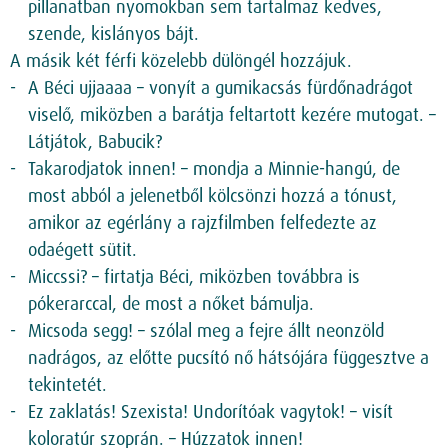
pillanatban nyomokban sem tartalmaz kedves,
szende, kislányos bájt.
A másik két férfi közelebb dülöngél hozzájuk.
A Béci ujjaaaa – vonyít a gumikacsás fürdőnadrágot
viselő, miközben a barátja feltartott kezére mutogat. –
Látjátok, Babucik?
Takarodjatok innen! – mondja a Minnie-hangú, de
most abból a jelenetből kölcsönzi hozzá a tónust,
amikor az egérlány a rajzfilmben felfedezte az
odaégett sütit.
Miccssi? – firtatja Béci, miközben továbbra is
pókerarccal, de most a nőket bámulja.
Micsoda segg! – szólal meg a fejre állt neonzöld
nadrágos, az előtte pucsító nő hátsójára függesztve a
tekintetét.
Ez zaklatás! Szexista! Undorítóak vagytok! – visít
koloratúr szoprán. – Húzzatok innen!