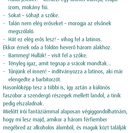
izom, mokány fiú.
Sokat – sóhajt a szőke.
Talán nem elég erőseket – morogja az elsőnek
megszólaló.
Hát ez elég erős lesz! – vihog fel a latinos.
Ekkor érnek oda a földön heverő három alakhoz.
Bammeg! Hullák! – visít fel a szőke.
Tényleg igaz, amit tegnap a srácok mondtak…
Tűnjünk el innen! – indítványozza a latinos, aki már
elengedte a barbitorzót.
Hasonlóképp tesz a többi is, így aztán a különös
faszobor a szendergő részegek mellett landol, a tinik
pedig elszaladnak.
Mielőtt írói fantáziámmal alaposan végiggondolhatnám,
hogy mi lesz majd, amikor a három férfiember
megébred az alkoholos álomból, és maguk közt találják