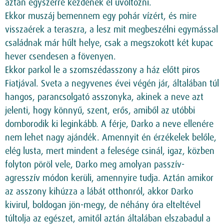
aztán egyszerre kezdenek el üvöltözni.
Ekkor muszáj bemennem egy pohár vízért, és mire
visszaérek a teraszra, a lesz mit megbeszélni egymással
családnak már hűlt helye, csak a megszokott két kupac
hever csendesen a fövenyen.
Ekkor parkol le a szomszédasszony a ház előtt piros
Fiatjával. Sveta a negyvenes évei végén jár, általában túl
hangos, parancsolgató asszonyka, akinek a neve azt
jelenti, hogy könnyű, szent, erős, amiből az utóbbi
domborodik ki leginkább. A férje, Darko a neve ellenére
nem lehet nagy ajándék. Amennyit én érzékelek belőle,
elég lusta, mert mindent a felesége csinál, igaz, közben
folyton pöröl vele, Darko meg amolyan passzív-
agresszív módon kerüli, amennyire tudja. Aztán amikor
az asszony kihúzza a lábát otthonról, akkor Darko
kivirul, boldogan jön-megy, de néhány óra elteltével
túltolja az egészet, amitől aztán általában elszabadul a