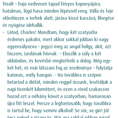
fésült – haja nedvesen tapad fényes koponyájára,
hatalmas, lógó hasa minden lépésnél reng. Válla és feje
előrebiccen a terhek alatt, járása kissé kacsázó, lihegése
és nyögése idehallik.
Látod, Charles! Mondtam, hogy két szatyorba
érdemes pakolni, mert akkor sokkal jobban ki vagy
egyensúlyozva – jegyzi meg az angol hölgy, akit, azt
hiszem, Lindának hívnak. – Eloszlik a súly a két
oldaladon, és kevésbé megterhelő a dolog. Még egy-
két hét, és már látszani fog az eredménye – folytatja
katonás, mély hangon. – Ha továbbra is szépen
betartod a diétát, minden reggel úszunk, lesétáljuk a
napi tizenkét kilométert, és ezen a rövid szakaszon
hozod ezt a néhány követ a szatyorban, hamarosan
újra fitt leszel. Persze a legfontosabb, hogy továbbra
is tartsd be, hogy semmi alkohol! Se sör, se gin! Jót
tesz neked a józanság. Már ma sokkal jobban nézel