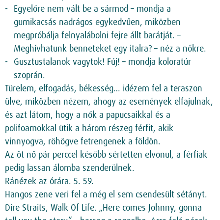
Egyelőre nem vált be a sármod – mondja a
gumikacsás nadrágos egykedvűen, miközben
megpróbálja felnyalábolni fejre állt barátját. –
Meghívhatunk benneteket egy italra? – néz a nőkre.
Gusztustalanok vagytok! Fúj! – mondja koloratúr
szoprán.
Türelem, elfogadás, békesség… idézem fel a teraszon
ülve, miközben nézem, ahogy az események elfajulnak,
és azt látom, hogy a nők a papucsaikkal és a
polifoamokkal ütik a három részeg férfit, akik
vinnyogva, röhögve fetrengenek a földön.
Az öt nő pár perccel később sértetten elvonul, a férfiak
pedig lassan álomba szenderülnek.
Ránézek az órára. 5. 59.
Hangos zene veri fel a még el sem csendesült sétányt.
Dire Straits, Walk Of Life. „Here comes Johnny, gonna