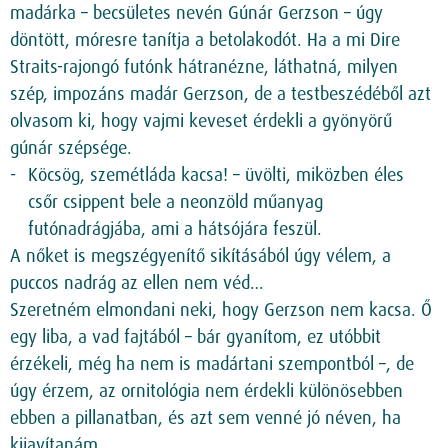
madárka – becsületes nevén Gúnár Gerzson – úgy
döntött, móresre tanítja a betolakodót. Ha a mi Dire
Straits-rajongó futónk hátranézne, láthatná, milyen
szép, impozáns madár Gerzson, de a testbeszédéből azt
olvasom ki, hogy vajmi keveset érdekli a gyönyörű
gúnár szépsége.
Köcsög, szemétláda kacsa! – üvölti, miközben éles
csőr csippent bele a neonzöld műanyag
futónadrágjába, ami a hátsójára feszül.
A nőket is megszégyenítő sikításából úgy vélem, a
puccos nadrág az ellen nem véd…
Szeretném elmondani neki, hogy Gerzson nem kacsa. Ő
egy liba, a vad fajtából – bár gyanítom, ez utóbbit
érzékeli, még ha nem is madártani szempontból –, de
úgy érzem, az ornitológia nem érdekli különösebben
ebben a pillanatban, és azt sem venné jó néven, ha
kijavítanám.