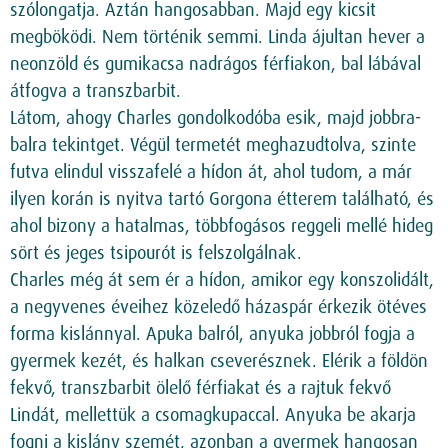
szólongatja. Aztán hangosabban. Majd egy kicsit
megböködi. Nem történik semmi. Linda ájultan hever a
neonzöld és gumikacsa nadrágos férfiakon, bal lábával
átfogva a transzbarbit.
Látom, ahogy Charles gondolkodóba esik, majd jobbra-
balra tekintget. Végül termetét meghazudtolva, szinte
futva elindul visszafelé a hídon át, ahol tudom, a már
ilyen korán is nyitva tartó Gorgona étterem található, és
ahol bizony a hatalmas, többfogásos reggeli mellé hideg
sört és jeges tsipourót is felszolgálnak.
Charles még át sem ér a hídon, amikor egy konszolidált,
a negyvenes éveihez közeledő házaspár érkezik ötéves
forma kislánnyal. Apuka balról, anyuka jobbról fogja a
gyermek kezét, és halkan cseverésznek. Elérik a földön
fekvő, transzbarbit ölelő férfiakat és a rajtuk fekvő
Lindát, mellettük a csomagkupaccal. Anyuka be akarja
fogni a kislány szemét, azonban a gyermek hangosan