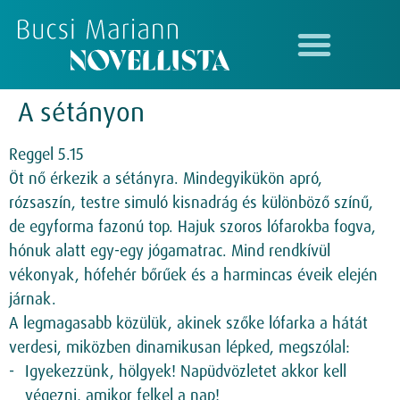
A sétányon
Reggel 5.15
Öt nő érkezik a sétányra. Mindegyikükön apró,
rózsaszín, testre simuló kisnadrág és különböző színű,
de egyforma fazonú top. Hajuk szoros lófarokba fogva,
hónuk alatt egy-egy jógamatrac. Mind rendkívül
vékonyak, hófehér bőrűek és a harmincas éveik elején
járnak.
A legmagasabb közülük, akinek szőke lófarka a hátát
verdesi, miközben dinamikusan lépked, megszólal:
Igyekezzünk, hölgyek! Napüdvözletet akkor kell
végezni, amikor felkel a nap!