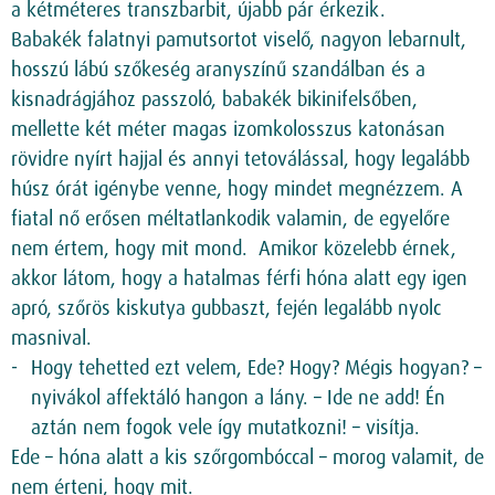
a kétméteres transzbarbit, újabb pár érkezik.
Babakék falatnyi pamutsortot viselő, nagyon lebarnult,
hosszú lábú szőkeség aranyszínű szandálban és a
kisnadrágjához passzoló, babakék bikinifelsőben,
mellette két méter magas izomkolosszus katonásan
rövidre nyírt hajjal és annyi tetoválással, hogy legalább
húsz órát igénybe venne, hogy mindet megnézzem. A
fiatal nő erősen méltatlankodik valamin, de egyelőre
nem értem, hogy mit mond. Amikor közelebb érnek,
akkor látom, hogy a hatalmas férfi hóna alatt egy igen
apró, szőrös kiskutya gubbaszt, fején legalább nyolc
masnival.
Hogy tehetted ezt velem, Ede? Hogy? Mégis hogyan? –
nyivákol affektáló hangon a lány. – Ide ne add! Én
aztán nem fogok vele így mutatkozni! – visítja.
Ede – hóna alatt a kis szőrgombóccal – morog valamit, de
nem érteni, hogy mit.