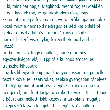
ki, mint pár napja. Meglátod, menni fog ez! Majd én
odafigyelek rád, és gondoskodom róla, hogy….
Ekkor látja meg a fövenyen heverő férfikompániát, akik
közül most a neonzöld nadrágos és Béci két oldaláról
öleli a transzbarbit, és a nem sármos elsőhöz a
harmadik férfi viszonylag félreérthető pózban bújik
hozzá.
Linda nemcsak hogy elhallgat, hanem nemes
egyszerűséggel elájul. Épp rá a különös ember- és
transzbarbikupacra.
Charles lihegve topog, majd nagyon lassan maga mellé
teszi a kővel teli szatyrokat, ezekre gyengéden ráhelyezi
a felfújt gumimatracot, és az egészet megkoronázza a
hengerrel, ami fent tartja az embert a vízen. Kicsit topog
a két rakás mellett, jobb kezével a tarkóját simogatja.
Elképesztő lassan lehajol a feleségéhez és halkan