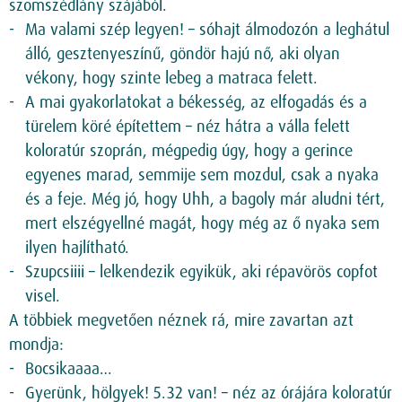
szomszédlány szájából.
Ma valami szép legyen! – sóhajt álmodozón a leghátul
álló, gesztenyeszínű, göndör hajú nő, aki olyan
vékony, hogy szinte lebeg a matraca felett.
A mai gyakorlatokat a békesség, az elfogadás és a
türelem köré építettem – néz hátra a válla felett
koloratúr szoprán, mégpedig úgy, hogy a gerince
egyenes marad, semmije sem mozdul, csak a nyaka
és a feje. Még jó, hogy Uhh, a bagoly már aludni tért,
mert elszégyellné magát, hogy még az ő nyaka sem
ilyen hajlítható.
Szupcsiiii – lelkendezik egyikük, aki répavörös copfot
visel.
A többiek megvetően néznek rá, mire zavartan azt
mondja:
Bocsikaaaa…
Gyerünk, hölgyek! 5.32 van! – néz az órájára koloratúr