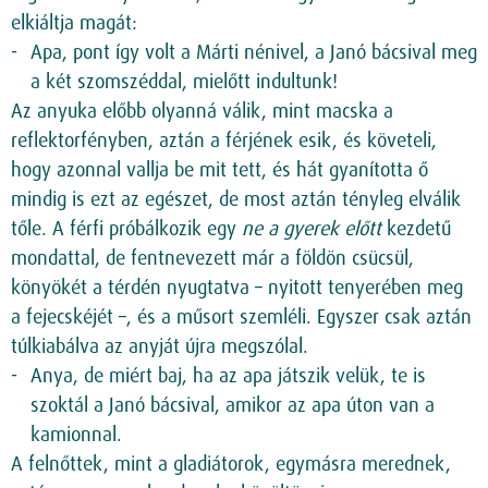
elkiáltja magát:
Apa, pont így volt a Márti nénivel, a Janó bácsival meg
a két szomszéddal, mielőtt indultunk!
Az anyuka előbb olyanná válik, mint macska a
reflektorfényben, aztán a férjének esik, és követeli,
hogy azonnal vallja be mit tett, és hát gyanította ő
mindig is ezt az egészet, de most aztán tényleg elválik
tőle. A férfi próbálkozik egy
ne a gyerek előtt
kezdetű
mondattal, de fentnevezett már a földön csücsül,
könyökét a térdén nyugtatva – nyitott tenyerében meg
a fejecskéjét –, és a műsort szemléli. Egyszer csak aztán
túlkiabálva az anyját újra megszólal.
Anya, de miért baj, ha az apa játszik velük, te is
szoktál a Janó bácsival, amikor az apa úton van a
kamionnal.
A felnőttek, mint a gladiátorok, egymásra merednek,