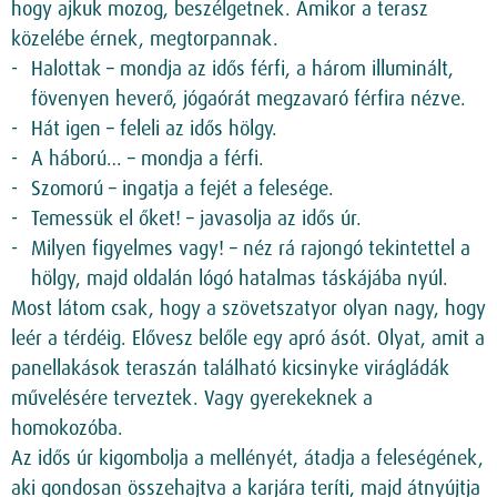
hogy ajkuk mozog, beszélgetnek. Amikor a terasz
közelébe érnek, megtorpannak.
Halottak – mondja az idős férfi, a három illuminált,
fövenyen heverő, jógaórát megzavaró férfira nézve.
Hát igen – feleli az idős hölgy.
A háború… – mondja a férfi.
Szomorú – ingatja a fejét a felesége.
Temessük el őket! – javasolja az idős úr.
Milyen figyelmes vagy! – néz rá rajongó tekintettel a
hölgy, majd oldalán lógó hatalmas táskájába nyúl.
Most látom csak, hogy a szövetszatyor olyan nagy, hogy
leér a térdéig. Elővesz belőle egy apró ásót. Olyat, amit a
panellakások teraszán található kicsinyke virágládák
művelésére terveztek. Vagy gyerekeknek a
homokozóba.
Az idős úr kigombolja a mellényét, átadja a feleségének,
aki gondosan összehajtva a karjára teríti, majd átnyújtja