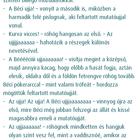
szintén billegő mozdulatokkal.
A Béci ujja! – vonyít a második is, miközben a
harmadik felé pislognak, aki feltartott mutatóujjal
vonul.
Kurva vicces! – röhög hangosan az első. – Az
ujjjjjaaaaaa – hahotázik a részegek különös
nevetésével.
A Bééééciiii ujjaaaaaaa! – visítja megint a középső,
majd annyira kacag, hogy előbb a hasát fogja, aztán
elesik, oldalra dől és a földön fetrengve röhög tovább.
Béci pókerarccal – mint valami trófeát – hordozza
mögöttük feltartott mutatóujját.
Az ujja! Az ujja! A Béci ujjjaaaaaaaa – vinnyog újra az
első, mire Béci még jobban felszegi az állát és kissé
magasabbra emeli a mutatóujját.
Az ujjjaaaaaa! – röhögnek mindketten és hangjuk
olyan színt vesz fel, mint a vaddisznóé, amikor az