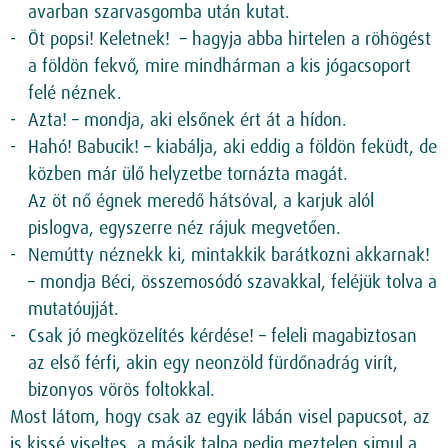
avarban szarvasgomba után kutat.
Öt popsi! Keletnek! – hagyja abba hirtelen a röhögést
a földön fekvő, mire mindhárman a kis jógacsoport
felé néznek.
Azta! – mondja, aki elsőnek ért át a hídon.
Hahó! Babucik! – kiabálja, aki eddig a földön feküdt, de
közben már ülő helyzetbe tornázta magát.
Az öt nő égnek meredő hátsóval, a karjuk alól
pislogva, egyszerre néz rájuk megvetően.
Nemútty néznekk ki, mintakkik barátkozni akkarnak!
– mondja Béci, összemosódó szavakkal, feléjük tolva a
mutatóujját.
Csak jó megközelítés kérdése! – feleli magabiztosan
az első férfi, akin egy neonzöld fürdőnadrág virít,
bizonyos vörös foltokkal.
Most látom, hogy csak az egyik lábán visel papucsot, az
is kissé viseltes, a másik talpa pedig meztelen simul a