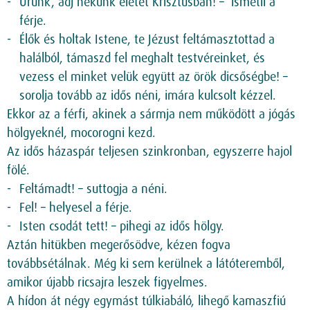
Urunk, adj nekünk életet Krisztusban! – ismétli a
férje.
Élők és holtak Istene, te Jézust feltámasztottad a
halálból, támaszd fel meghalt testvéreinket, és
vezess el minket velük együtt az örök dicsőségbe! –
sorolja tovább az idős néni, imára kulcsolt kézzel.
Ekkor az a férfi, akinek a sármja nem működött a jógás
hölgyeknél, mocorogni kezd.
Az idős házaspár teljesen szinkronban, egyszerre hajol
fölé.
Feltámadt! – suttogja a néni.
Fel! – helyesel a férje.
Isten csodát tett! – pihegi az idős hölgy.
Aztán hitükben megerősödve, kézen fogva
továbbsétálnak. Még ki sem kerülnek a látóteremből,
amikor újabb ricsajra leszek figyelmes.
A hídon át négy egymást túlkiabáló, lihegő kamaszfiú