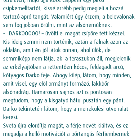
területen, majd ujja közé csippent egy piros
csipkemelltartót, kissé arrébb pedig megleli a hozzá
tartozó apró tangát. Valamiért úgy érzem, a belevalónak
sem fog jobban örülni, mint az alsóneműknek.
DARKOOOOO! – üvölti el magát csípőre tett kézzel.
Kis ideig semmi nem történik, aztán a falnak azon az
oldalán, amit én jól látok onnan, ahol ülök, de
semmiképp nem látja, aki a teraszukon áll, megjelenik
az erkélyajtóban a rettentően kócos, feldagadt arcú,
kótyagos Darko feje. Ahogy kilép, látom, hogy minden,
amit visel, egy elöl ormányt formázó, lakkbőr
alsónadrág. Hamarosan sajnos azt is pontosan
megtudom, hogy a kisgatyó hátul pusztán egy pánt.
Darko tekintetén látom, hogy a menekülési útvonalat
keresi.
Sveta újra elordítja magát, a férje nevét kiáltva, és ez
megadja a kellő motivációt a bőrtangás férfiembernek