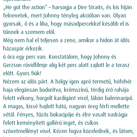
„He got the action” – harsogja a Dire Straits, és kis híján
felnevetek, mert Johnny tényleg akcióban van. Olyan
gyorsak, ő és a liba, hogy másodpercekkel később el is
tűnnek a szemem elől.
Még nem hal el teljesen a zene, amikor a hídon át idős
házaspár érkezik.
6 óra egy perc van. Konstatálom, hogy Johnny és
Gerzson rövidfilmje alig két perc alatt zajlott le a terasz
előtt. Gyors fiúk!
Nézem az idős párt. A hölgy igen apró termetű, hófehér
haja elegánsan bodorítva, krémszínű, térdig érő ruhája
felett vékony, horgolt kardigánt visel, lábán balerinacipő.
A magas, kissé hajlott hátú, nagyon öreg férfi mellette
sétál. Fényes, fűzős bokacipője és élre vasalt nadrágja
felett keményített gallérú inget, és csíkos
szövetmellényt visel. Kézen fogva közelednek, és látom,