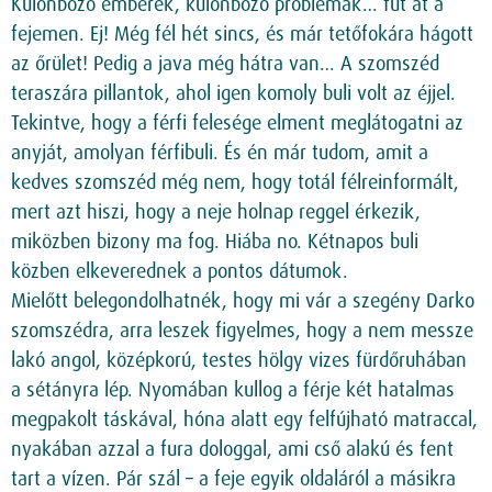
Különböző emberek, különböző problémák… fut át a
fejemen. Ej! Még fél hét sincs, és már tetőfokára hágott
az őrület! Pedig a java még hátra van… A szomszéd
teraszára pillantok, ahol igen komoly buli volt az éjjel.
Tekintve, hogy a férfi felesége elment meglátogatni az
anyját, amolyan férfibuli. És én már tudom, amit a
kedves szomszéd még nem, hogy totál félreinformált,
mert azt hiszi, hogy a neje holnap reggel érkezik,
miközben bizony ma fog. Hiába no. Kétnapos buli
közben elkeverednek a pontos dátumok.
Mielőtt belegondolhatnék, hogy mi vár a szegény Darko
szomszédra, arra leszek figyelmes, hogy a nem messze
lakó angol, középkorú, testes hölgy vizes fürdőruhában
a sétányra lép. Nyomában kullog a férje két hatalmas
megpakolt táskával, hóna alatt egy felfújható matraccal,
nyakában azzal a fura dologgal, ami cső alakú és fent
tart a vízen. Pár szál – a feje egyik oldaláról a másikra