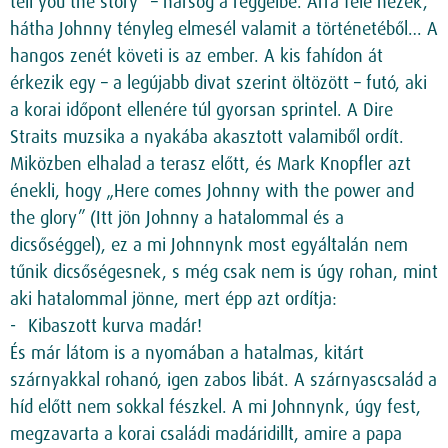
tell you the story” – harsog a reggelbe. Arra felé nézek,
hátha Johnny tényleg elmesél valamit a történetéből… A
hangos zenét követi is az ember. A kis fahídon át
érkezik egy – a legújabb divat szerint öltözött – futó, aki
a korai időpont ellenére túl gyorsan sprintel. A Dire
Straits muzsika a nyakába akasztott valamiből ordít.
Miközben elhalad a terasz előtt, és Mark Knopfler azt
énekli, hogy „Here comes Johnny with the power and
the glory” (Itt jön Johnny a hatalommal és a
dicsőséggel), ez a mi Johnnynk most egyáltalán nem
tűnik dicsőségesnek, s még csak nem is úgy rohan, mint
aki hatalommal jönne, mert épp azt ordítja:
Kibaszott kurva madár!
És már látom is a nyomában a hatalmas, kitárt
szárnyakkal rohanó, igen zabos libát. A szárnyascsalád a
híd előtt nem sokkal fészkel. A mi Johnnynk, úgy fest,
megzavarta a korai családi madáridillt, amire a papa