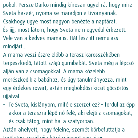
pokol. Persze Darko mindig kínosan ügyel rá, hogy mire
Sveta hazaér, nyoma se maradjon a tivornyának.
Csakhogy ugye most nagyon benézte a naptárat.
És ijjj, most látom, hogy Sveta nem egyedül érkezett.
Vele van a kedves mama is. Hát lesz itt nemulass
mindjárt…
A mama veszi észre előbb a terasz karosszékében
terpeszkedő, tátott szájú gumibabát. Sveta még a lépcső
alján van a csomagokkal. A mama közelebb
merészkedik a babához, és úgy tanulmányozza, mint
egy érdekes rovart, aztán megbökdösi kicsit göcsörtös
ujjaival.
Te Sveta, kislányom, miféle szerzet ez? – fordul az épp
akkor a teraszra lépő nő felé, aki elejti a csomagokat,
és csak tátog, mint hal a szatyorban.
Aztán ahelyett, hogy felelne, szemét körbefuttatja a