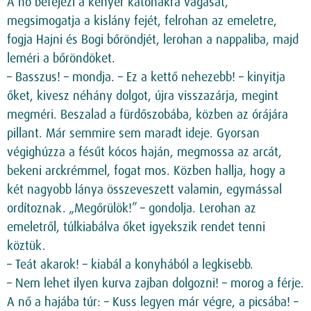
A nő befejezi a kenyér katonákra vágását,
megsimogatja a kislány fejét, felrohan az emeletre,
fogja Hajni és Bogi bőröndjét, lerohan a nappaliba, majd
leméri a bőröndöket.
– Basszus! – mondja. – Ez a kettő nehezebb! – kinyitja
őket, kivesz néhány dolgot, újra visszazárja, megint
megméri. Beszalad a fürdőszobába, közben az órájára
pillant. Már semmire sem maradt ideje. Gyorsan
végighúzza a fésűt kócos haján, megmossa az arcát,
bekeni arckrémmel, fogat mos. Közben hallja, hogy a
két nagyobb lánya összeveszett valamin, egymással
ordítoznak. „Megőrülök!” – gondolja. Lerohan az
emeletről, túlkiabálva őket igyekszik rendet tenni
köztük.
– Teát akarok! – kiabál a konyhából a legkisebb.
– Nem lehet ilyen kurva zajban dolgozni! – morog a férje.
A nő a hajába túr: – Kuss legyen már végre, a picsába! –