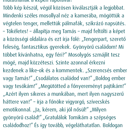
mutatnának a képen fapofával?
Több kép készül, végül közösen kiválasztják a legjobbat.
Mindenki széles mosollyal néz a kamerába, mögöttük a
végtelen tenger, mellettük pálmafák, szikrázó napsütés.
– Tökéletes! – állapítja meg Tamás – majd feltölti a képet
a közösségi oldalára és ezt írja fölé: „Tengerpart, szerető
feleség, fantasztikus gyerekek. Gyönyörű családom! Mi
többet kívánhatna, egy féri?” Mosolygós szmájlit tesz
mögé, majd közzéteszi. Szinte azonnal érkezni
kezdenek a like–ok és a kommentek. „Szerencsés ember
vagy Tamás!” „Csodálatos családod van!” „Boldog ember
vagy tesókám!” „Megütötted a főnyereményt pajtikám!”
„Azért ilyen sikeres a munkában, mert ilyen nagyszerű
háttere van!” – írja a főnöke vigyorgó, szívecskés
emotikonnal. „Ja, kérem, aki jól nősül!” „Milyen
gyönyörű család!” „Gratulálok Tomikám a szépséges
családodhoz!” És így tovább, végeláthatatlan. Boldogan