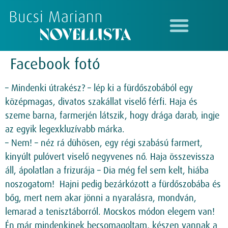
Facebook fotó
– Mindenki útrakész? – lép ki a fürdőszobából egy
középmagas, divatos szakállat viselő férfi. Haja és
szeme barna, farmerjén látszik, hogy drága darab, ingje
az egyik legexkluzívabb márka.
– Nem! – néz rá dühösen, egy régi szabású farmert,
kinyúlt pulóvert viselő negyvenes nő. Haja összevissza
áll, ápolatlan a frizurája – Dia még fel sem kelt, hiába
noszogatom! Hajni pedig bezárkózott a fürdőszobába és
bőg, mert nem akar jönni a nyaralásra, mondván,
lemarad a tenisztáborról. Mocskos módon elegem van!
Én már mindenkinek becsomagoltam, készen vannak a