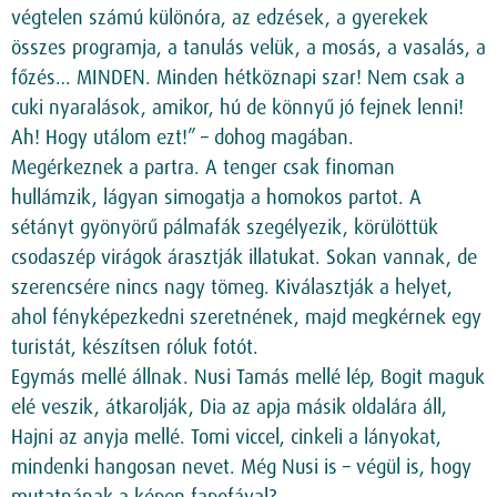
végtelen számú különóra, az edzések, a gyerekek
összes programja, a tanulás velük, a mosás, a vasalás, a
főzés… MINDEN. Minden hétköznapi szar! Nem csak a
cuki nyaralások, amikor, hú de könnyű jó fejnek lenni!
Ah! Hogy utálom ezt!” – dohog magában.
Megérkeznek a partra. A tenger csak finoman
hullámzik, lágyan simogatja a homokos partot. A
sétányt gyönyörű pálmafák szegélyezik, körülöttük
csodaszép virágok árasztják illatukat. Sokan vannak, de
szerencsére nincs nagy tömeg. Kiválasztják a helyet,
ahol fényképezkedni szeretnének, majd megkérnek egy
turistát, készítsen róluk fotót.
Egymás mellé állnak. Nusi Tamás mellé lép, Bogit maguk
elé veszik, átkarolják, Dia az apja másik oldalára áll,
Hajni az anyja mellé. Tomi viccel, cinkeli a lányokat,
mindenki hangosan nevet. Még Nusi is – végül is, hogy