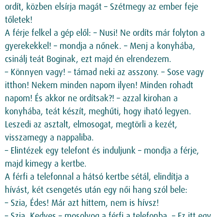
ordít, közben elsírja magát – Szétmegy az ember feje
tőletek!
A férje felkel a gép elől: – Nusi! Ne ordíts már folyton a
gyerekekkel! – mondja a nőnek. – Menj a konyhába,
csinálj teát Boginak, ezt majd én elrendezem.
– Könnyen vagy! – támad neki az asszony. – Sose vagy
itthon! Nekem minden napom ilyen! Minden rohadt
napom! És akkor ne ordítsak?! – azzal kirohan a
konyhába, teát készít, meghűti, hogy iható legyen.
Leszedi az asztalt, elmosogat, megtörli a kezét,
visszamegy a nappaliba.
– Elintézek egy telefont és induljunk – mondja a férje,
majd kimegy a kertbe.
A férfi a telefonnal a hátsó kertbe sétál, elindítja a
hívást, két csengetés után egy női hang szól bele:
– Szia, Édes! Már azt hittem, nem is hívsz!
– Szia, Kedves – mosolyog a férfi a telefonba. – Ez itt egy