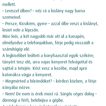
mellett.
– Leviszel ölben? – néz rá a kislány nagy barna
szemeivel.
– Persze, Kicsikém, gyere – azzal ölbe veszi a kislányt,
lesiet vele a lépcsőn.
Mire leér, a két nagyobb már ott ül a kanapén,
elmélyedve a telefonjaikban, férje pedig visszaült a
számítógép elé.
A legkisebbet leülteti a konyhaasztal egyik székére,
tányért tesz elé, arra vajas kenyeret felvágottal és
sajttal a tetején. Kést vesz a kezébe, majd apró
katonákra vágja a kenyeret.
– Megmérted a bőröndöket? – kérdezi közben, a férje
irányába nézve.
– Nem! De nem is érek most rá. Sürgős céges dolog –
dörmögi a férfi, belebújva a gépbe.