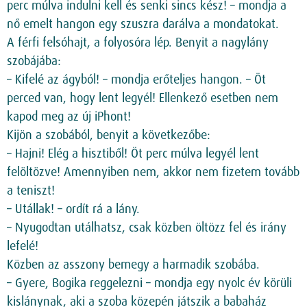
perc múlva indulni kell és senki sincs kész! – mondja a
nő emelt hangon egy szuszra darálva a mondatokat.
A férfi felsóhajt, a folyosóra lép. Benyit a nagylány
szobájába:
– Kifelé az ágyból! – mondja erőteljes hangon. – Öt
perced van, hogy lent legyél! Ellenkező esetben nem
kapod meg az új iPhont!
Kijön a szobából, benyit a következőbe:
– Hajni! Elég a hisztiből! Öt perc múlva legyél lent
felöltözve! Amennyiben nem, akkor nem fizetem tovább
a teniszt!
– Utállak! – ordít rá a lány.
– Nyugodtan utálhatsz, csak közben öltözz fel és irány
lefelé!
Közben az asszony bemegy a harmadik szobába.
– Gyere, Bogika reggelezni – mondja egy nyolc év körüli
kislánynak, aki a szoba közepén játszik a babaház