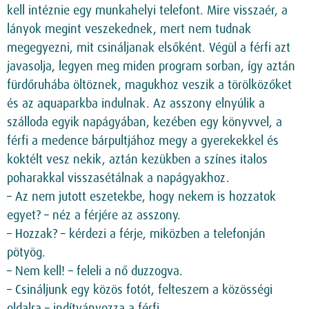
kell intéznie egy munkahelyi telefont. Mire visszaér, a
lányok megint veszekednek, mert nem tudnak
megegyezni, mit csináljanak elsőként. Végül a férfi azt
javasolja, legyen meg miden program sorban, így aztán
fürdőruhába öltöznek, magukhoz veszik a törölközőket
és az aquaparkba indulnak. Az asszony elnyúlik a
szálloda egyik napágyában, kezében egy könyvvel, a
férfi a medence bárpultjához megy a gyerekekkel és
koktélt vesz nekik, aztán kezükben a színes italos
poharakkal visszasétálnak a napágyakhoz.
– Az nem jutott eszetekbe, hogy nekem is hozzatok
egyet? – néz a férjére az asszony.
– Hozzak? – kérdezi a férje, miközben a telefonján
pötyög.
– Nem kell! – feleli a nő duzzogva.
– Csináljunk egy közös fotót, felteszem a közösségi
oldalra – indítványozza a férfi.