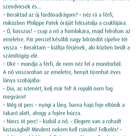
szendvicsek és…
– Beraktad az új fürdőnadrágom? – néz rá a férfi,
miközben Philippe Patek óráját felcsatolja a csuklójára.
– Ó, basszus! – csap a nő a homlokára, majd felrohan az
emeletre. Pár perccel később nagy bőröndöt cipelve tér
vissza. – Beraktam – kiáltja férjének, aki közben beült a
számítógép elé.
– Oké – mondja a férfi, de nem néz fel a monitorból.
A nő visszarohan az emeletre, benyit tizenhat éves
lánya szobájába:
– Dia, az istenért, kelj már fel! A repülő nem fog
megvárni!
– Még öt perc – nyögi a lány, barna hajú feje eltűnik a
takaró alatt, ahogy a fejére húzza.
– Nincs öt perc! – kiabál a nő. – Elegem van a rohadt
lustaságból! Mindent nekem kell csinálni! Felkelés! –