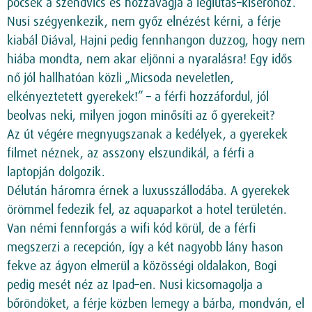
pocsék a szendvics és hozzávágja a légiutas–kísérőhöz.
Nusi szégyenkezik, nem győz elnézést kérni, a férje
kiabál Diával, Hajni pedig fennhangon duzzog, hogy nem
hiába mondta, nem akar eljönni a nyaralásra! Egy idős
nő jól hallhatóan közli „Micsoda neveletlen,
elkényeztetett gyerekek!” – a férfi hozzáfordul, jól
beolvas neki, milyen jogon minősíti az ő gyerekeit?
Az út végére megnyugszanak a kedélyek, a gyerekek
filmet néznek, az asszony elszundikál, a férfi a
laptopján dolgozik.
Délután háromra érnek a luxusszállodába. A gyerekek
örömmel fedezik fel, az aquaparkot a hotel területén.
Van némi fennforgás a wifi kód körül, de a férfi
megszerzi a recepción, így a két nagyobb lány hason
fekve az ágyon elmerül a közösségi oldalakon, Bogi
pedig mesét néz az Ipad–en. Nusi kicsomagolja a
bőröndöket, a férje közben lemegy a bárba, mondván, el