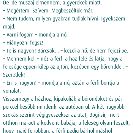
De ide muszáj elmennem, a gyerekek miatt.
– Megértem, Szívem. Megbeszéltük már.
– Nem tudom, milyen gyakran tudlak hívni. Igyekszem
majd.
– Várni fogom – mondja a nő.
– Hiányozni fogsz!
– Te is nagyon! Bárcsak… – kezdi a nő, de nem fejezi be.
– Mennem kell – néz a férfi a ház felé és látja, hogy a
felesége éppen kilép az ajtón, kezében egy bőrönddel. –
Szeretlek!
– Én is nagyon! – mondja a nő, aztán a férfi bontja a
vonalat.
Visszamegy a házhoz, kipakolják a bőröndöket és pár
perccel később mindenki az autóban ül. A két nagyobb
szokás szerint végigveszekszi az utat, Bogi sír, mert
otthon maradt a kedvenc babája, a feleség olyan feszült,
hogy majd felrobban, a férfi pedig bárhol máshol