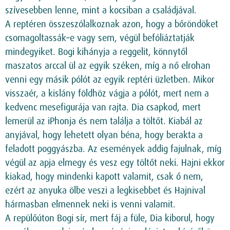
szívesebben lenne, mint a kocsiban a családjával.
A reptéren összeszólalkoznak azon, hogy a bőröndöket
csomagoltassák–e vagy sem, végül befóliáztatják
mindegyiket. Bogi kihányja a reggelit, könnytől
maszatos arccal ül az egyik széken, míg a nő elrohan
venni egy másik pólót az egyik reptéri üzletben. Mikor
visszaér, a kislány földhöz vágja a pólót, mert nem a
kedvenc mesefigurája van rajta. Dia csapkod, mert
lemerül az iPhonja és nem találja a töltőt. Kiabál az
anyjával, hogy lehetett olyan béna, hogy berakta a
feladott poggyászba. Az események addig fajulnak, míg
végül az apja elmegy és vesz egy töltőt neki. Hajni ekkor
kiakad, hogy mindenki kapott valamit, csak ő nem,
ezért az anyuka ölbe veszi a legkisebbet és Hajnival
hármasban elmennek neki is venni valamit.
A repülőúton Bogi sír, mert fáj a füle, Dia kiborul, hogy