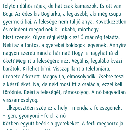
folyton dühös rájuk, de hát csak kamaszok. És ott van
Bogi. Az édes kis Boglárka, a legkisebb, aki még csupa
gyermeki báj. A felesége nem túl jó anya. Következetlen
és mindent megad nekik. Inkább, minthogy
hisztizzenek. Olyan régi vitájuk ez! Ő már rég feladta.
Neki az a fontos, a gyerekei boldogok legyenek. Annyira
nagyon szereti mind a hármat! Hogy is hagyhatná el
őket? Megint a feleségére néz. Végül is, legalább kvázi
barátok. Ki lehet bírni. Visszapillant a telefonjára,
üzenete érkezett. Megnyitja, elmosolyodik. Zsebre teszi
a készüléket. Na, de neki most itt a családja, ezzel kell
törődnie. Beéri a feleségét, rámosolyog. A nő bágyadtan
visszamosolyog.
– Elképesztően szép ez a hely – mondja a feleségének.
– Igen, gyönyörű – feleli a nő.
Közben együtt beérik a gyerekeket. A férfi megborzolja