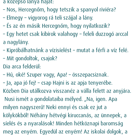
a középső lánya haját:
– Nos, Hercegnőm, hogy tetszik a spanyol riviéra?
– Elmegy – vigyorog rá teli szájjal a lány.
– És az én másik Hercegnőm, hogy nyilatkozik?
– Egy hetet csak kibírok valahogy – feleli duzzogó arccal
a nagylány.
– Kipróbálhatnánk a vízisíelést – mutat a férfi a víz felé.
– Mit gondoltok, csajok?
Dia arca felderül:
– Hú, oké! Szuper vagy, Apa! – összepacsiznak.
– Ja, apa jó fej! – csap Hajni is az apja tenyerébe.
Közben Dia utálkozva visszanéz a válla felett az anyjára.
Nusi ismét a gondolataiba mélyed. „Na, igen. Apa
milyen nagyszerű! Neki ennyi és csak ez jut a
kölykökből! Néhány hétvégi kiruccanás, az ünnepek, a
síelés és a nyaralások! Minden hétköznapi baromság
meg az enyém. Egyedül az enyém! Az iskolai dolgok, a