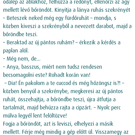
odalép az ablakhoz, felhúzza a redőnyt, ellenőrzi az ágy
mellett lévő bőröndöt. Kinyitja a lánya ruhás szekrényét
– Beteszek neked még egy fürdőruhát – mondja, s
közben kiveszi a szekrényből a nevezett darabot, majd a
bőröndbe teszi.
– Beraktad az új pántos ruhám? – érkezik a kérdés a
paplan alól.
– Még nem, de…
– Anya, basszus, miért nem tudsz rendesen
becsomagolni este? Rohadt korán van!
– Dia! Én pakolom a te cuccod és még hőzöngsz is?! –
közben benyúl a szekrénybe, megkeresi az új pántos
ruhát, összehajtja, a bőröndbe teszi, újra átfutja a
tartalmát, majd behúzza rajta a cipzárt. – Nyolc perc
múlva legyél lent felöltözve!
Fogja a bőröndöt, azt is leviszi, elhelyezi a másik
mellett. Férje még mindig a gép előtt ül. Visszamegy az