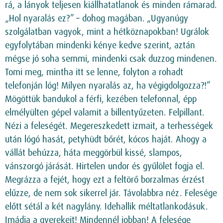
rá, a lányok teljesen kiállhatatlanok és minden rámarad.
„Hol nyaralás ez?” – dohog magában. „Ugyanúgy
szolgálatban vagyok, mint a hétköznapokban! Ugrálok
egyfolytában mindenki kénye kedve szerint, aztán
mégse jó soha semmi, mindenki csak duzzog mindenen.
Tomi meg, mintha itt se lenne, folyton a rohadt
telefonján lóg! Milyen nyaralás az, ha végigdolgozza?!”
Mögöttük bandukol a férfi, kezében telefonnal, épp
elmélyülten gépel valamit a billentyűzeten. Felpillant.
Nézi a feleségét. Megereszkedett izmait, a terhességek
után lógó hasát, petyhüdt bőrét, kócos haját. Ahogy a
vállát behúzza, háta meggörbül kissé, slampos,
vánszorgó járását. Hirtelen undor és gyűlölet fogja el.
Megrázza a fejét, hogy ezt a feltörő borzalmas érzést
elűzze, de nem sok sikerrel jár. Távolabbra néz. Felesége
előtt sétál a két nagylány. Idehallik méltatlankodásuk.
Imádja a gyerekeit! Mindennél jobban! A felesége