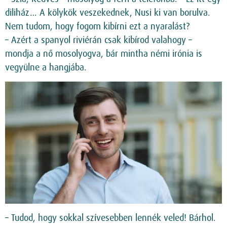
diliház… A kölykök veszekednek, Nusi ki van borulva.
Nem tudom, hogy fogom kibírni ezt a nyaralást?
– Azért a spanyol riviérán csak kibírod valahogy –
mondja a nő mosolyogva, bár mintha némi irónia is
vegyülne a hangjába.
– Tudod, hogy sokkal szívesebben lennék veled! Bárhol.