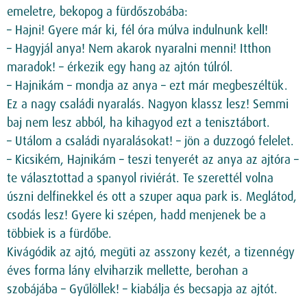
emeletre, bekopog a fürdőszobába:
– Hajni! Gyere már ki, fél óra múlva indulnunk kell!
– Hagyjál anya! Nem akarok nyaralni menni! Itthon
maradok! – érkezik egy hang az ajtón túlról.
– Hajnikám – mondja az anya – ezt már megbeszéltük.
Ez a nagy családi nyaralás. Nagyon klassz lesz! Semmi
baj nem lesz abból, ha kihagyod ezt a tenisztábort.
– Utálom a családi nyaralásokat! – jön a duzzogó felelet.
– Kicsikém, Hajnikám – teszi tenyerét az anya az ajtóra –
te választottad a spanyol riviérát. Te szerettél volna
úszni delfinekkel és ott a szuper aqua park is. Meglátod,
csodás lesz! Gyere ki szépen, hadd menjenek be a
többiek is a fürdőbe.
Kivágódik az ajtó, megüti az asszony kezét, a tizennégy
éves forma lány elviharzik mellette, berohan a
szobájába – Gyűlöllek! – kiabálja és becsapja az ajtót.