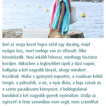
Bori az anyja kezét fogva sétál egy darabig, majd
nyűgös lesz, mert melege van és elfáradt. Ölbe
kéredzkedik. Nusi inkább felveszi, minthogy hisztizni
kezdjen. Miközben a legkisebbet cipeli a tűző napon,
hallgatja a két nagyobb lányát, ahogy mindent
leszólnak. Hiába a gyönyörű napsütés, a csodásan kéklő
tenger, a pálmafák, a víz, a nyár illata, a buja színek és
a szinte paradicsomi környezet, ő boldogtalanul
bandukol a két nagyobb gyerek nyomában. Utálja az
egészet! A férje semmiben nem segít, nem számíthat