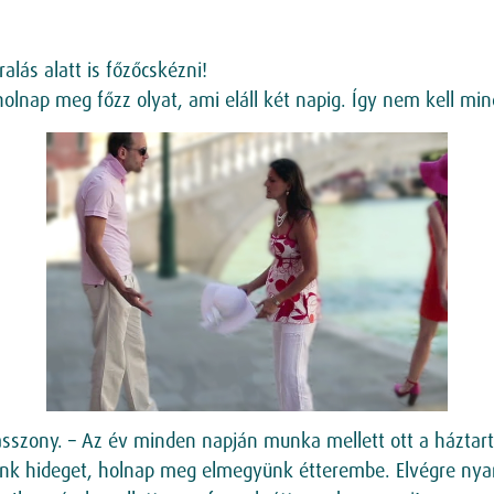
lás alatt is főzőcskézni!
olnap meg főzz olyat, ami eláll két napig. Így nem kell mi
asszony. – Az év minden napján munka mellett ott a háztartá
ünk hideget, holnap meg elmegyünk étterembe. Elvégre nya