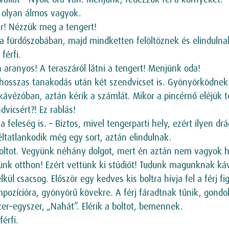
 olyan álmos vagyok.
ár! Nézzük meg a tengert!
t a fürdőszobában, majd mindketten felöltöznek és elindulna
férfi.
n aranyos! A teraszáról látni a tengert! Menjünk oda!
hosszas tanakodás után két szendvicset is. Gyönyörködnek 
vézóban, aztán kérik a számlát. Mikor a pincérnő eléjük tesz
vicsért?! Ez rablás!
feleség is. – Biztos, mivel tengerparti hely, ezért ilyen drá
éltatlankodik még egy sort, aztán elindulnak.
y boltot. Vegyünk néhány dolgot, mert én aztán nem vagyok 
nk otthon! Ezért vettünk ki stúdiót! Tudunk magunknak kávé
lkül csacsog. Először egy kedves kis boltra hívja fel a férj 
ozícióra, gyönyörű kövekre. A férj fáradtnak tűnik, gond
er–egyszer, „Nahát”. Elérik a boltot, bemennek.
érfi.