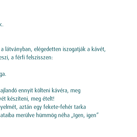
k.
a látványban, elégedetten iszogatják a kávét,
i, a férfi felszisszen:
ga.
hajlandó ennyit költeni kávéra, meg
t készíteni, meg ételt!
figyelmét, aztán egy fekete–fehér tarka
olataiba merülve hümmög néha „Igen, igen”