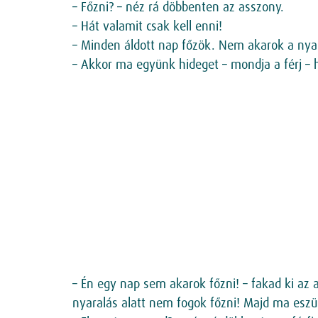
– Főzni? – néz rá döbbenten az asszony.
– Hát valamit csak kell enni!
– Minden áldott nap főzök. Nem akarok a nyara
– Akkor ma együnk hideget – mondja a férj – h
– Én egy nap sem akarok főzni! – fakad ki az 
nyaralás alatt nem fogok főzni! Majd ma esz