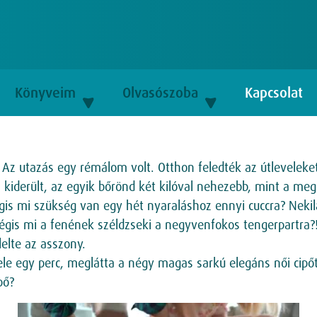
Könyveim
Olvasószoba
Kapcsolat
 Az utazás egy rémálom volt. Otthon feledték az útleveleket
 kiderült, az egyik bőrönd két kilóval nehezebb, mint a mege
s mi szükség van egy hét nyaraláshoz ennyi cuccra? Nekil
Mégis mi a fenének széldzseki a negyvenfokos tengerpartra?
lelte az asszony.
le egy perc, meglátta a négy magas sarkú elegáns női cipőt é
pő?