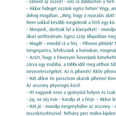
– Elment az eszed? – néz rá döbbenten a férf
– Akkor hideget eszünk egész héten! Végy, ami
dohog magában. „Még, hogy a nyaralás alatt i
Nem sokkal később megjelenik a férfi egy kis s
– Menjünk, derítsük fel a környéket! – mondja 
ókori amfiteátrum. Egész szép állapotban m
– Magdi! – mordul rá a férj. – Pihenni jöttü
tengerpartra, lefekszünk a homokon, megmárt
– Azért, hogy a fövenyen heverjünk kimehett
zárva egy irodába, a többi időt meg otthon t
nevezetességeket. Az is pihenés! Aktív pihen
– Hát akkor én passzívan akarok pihenni! Ren
Az asszony pityeregni kezd:
– Itt vagyunk ezen a gyönyörű helyen és csak 
– Jaj, ne sírj már – karolja át a férje. – Ak
– Hát jó – mondja megenyhülve az asszony – ös
összekészítésével. Néhány perc múlva kijelent