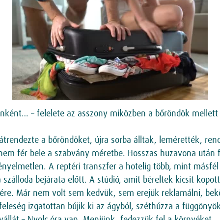
ként… – felelete az asszony miközben a bőröndök mellett té
 átrendezte a bőröndöket, újra sorba álltak, lemérették, re
em fér bele a szabvány méretbe. Hosszas huzavona után felá
ényelmetlen. A reptéri transzfer a hotelig több, mint másfél
szálloda bejárata előtt. A stúdió, amit béreltek kicsit kop
re. Már nem volt sem kedvük, sem erejük reklamálni, bekö
eleség izgatottan bújik ki az ágyból, széthúzza a függönyök
vállát – Nyolc óra van. Menjünk, fedezzük fel a környéket.