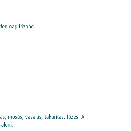
nden nap főznöd.
s, mosás, vasalás, takarítás, főzés. A
ralunk.