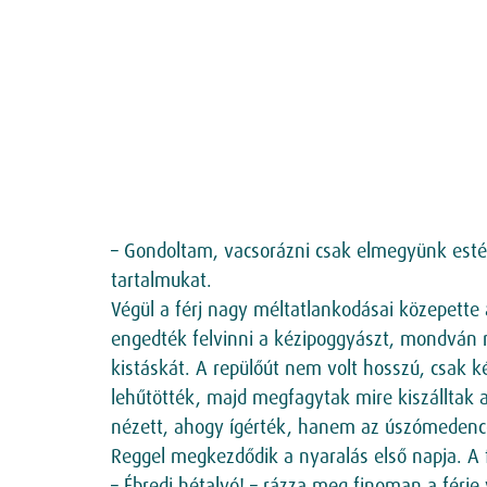
– Gondoltam, vacsorázni csak elmegyünk estén
tartalmukat.
Végül a férj nagy méltatlankodásai közepette
engedték felvinni a kézipoggyászt, mondván n
kistáskát. A repülőút nem volt hosszú, csak k
lehűtötték, majd megfagytak mire kiszálltak a 
nézett, ahogy ígérték, hanem az úszómedencé
Reggel megkezdődik a nyaralás első napja. A f
– Ébredj hétalvó! – rázza meg finoman a férje 