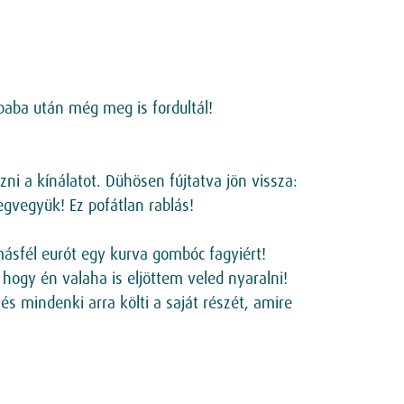
baba után még meg is fordultál!
ni a kínálatot. Dühösen fújtatva jön vissza:
egvegyük! Ez pofátlan rablás!
sfél eurót egy kurva gombóc fagyiért!
 hogy én valaha is eljöttem veled nyaralni!
s mindenki arra költi a saját részét, amire