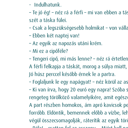
Indulhatunk.
– Te jó ég! – néz rá a férfi – mi van ebben a 
szét a táska fülei.
– Csak a legszükségesebb holmikat – von válla
– Ebben két naptej van!
– Az egyik az napozás utáni krém.
– Mi ez a cipőféle?
– Tengeri cipő, mi más lenne? – néz rá értetl
A férfi felkapja a táskát, morog a súlya miatt,
Jó húsz perccel később érnek le a partra.
– Foglaljunk le egy napágyat! – néz körül az a
– Ki van írva, hogy 20 euró egy napra! Szóba 
rengeteg törölköző valamelyikére, amit egésze
A part részben homokos, ám apró kavicsok pet
forróbb. Eldöntik, bemennek előbb a vízbe, le
végül összecsomagolják, ráterítik az egyik tö