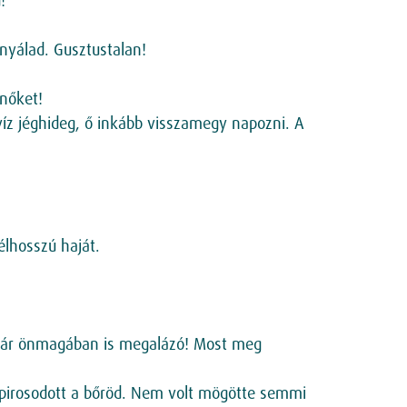
!
nyálad. Gusztustalan!
nőket!
víz jéghideg, ő inkább visszamegy napozni. A
élhosszú haját.
 már önmagában is megalázó! Most meg
kipirosodott a bőröd. Nem volt mögötte semmi