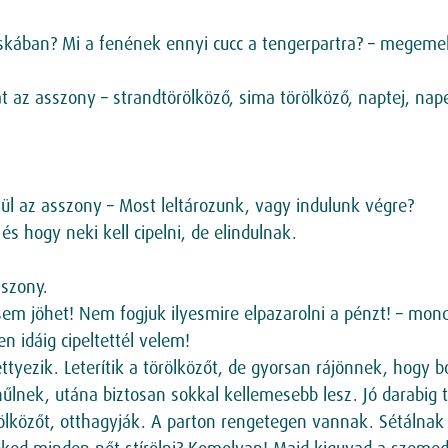
táskában? Mi a fenének ennyi cucc a tengerpartra? – megemeli
t az asszony – strandtörölköző, sima törölköző, naptej, nap
enül az asszony – Most leltározunk, vagy indulunk végre?
 és hogy neki kell cipelni, de elindulnak.
sszony.
sem jöhet! Nem fogjuk ilyesmire elpazarolni a pénzt! – mond
n idáig cipeltettél velem!
tyezik. Leterítik a törölközőt, de gyorsan rájönnek, hogy 
hűlnek, utána biztosan sokkal kellemesebb lesz. Jó darabig
rölközőt, otthagyják. A parton rengetegen vannak. Sétálnak