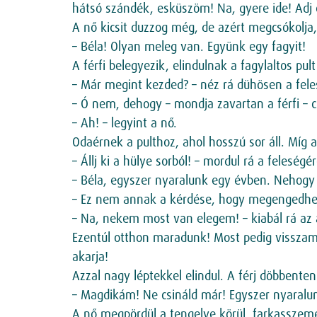
hátsó szándék, esküszöm! Na, gyere ide! Adj 
A nő kicsit duzzog még, de azért megcsókolja, 
– Béla! Olyan meleg van. Együnk egy fagyit!
A férfi belegyezik, elindulnak a fagylaltos pult
– Már megint kezded? – néz rá dühösen a fele
– Ó nem, dehogy – mondja zavartan a férfi – 
– Ah! – legyint a nő.
Odaérnek a pulthoz, ahol hosszú sor áll. Míg 
– Állj ki a hülye sorból! – mordul rá a felesé
– Béla, egyszer nyaralunk egy évben. Neho
– Ez nem annak a kérdése, hogy megengedhet
– Na, nekem most van elegem! – kiabál rá az as
Ezentúl otthon maradunk! Most pedig visszameg
akarja!
Azzal nagy léptekkel elindul. A férj döbbenten
– Magdikám! Ne csináld már! Egyszer nyaralun
A nő megpördül a tengelye körül, farkasszeme