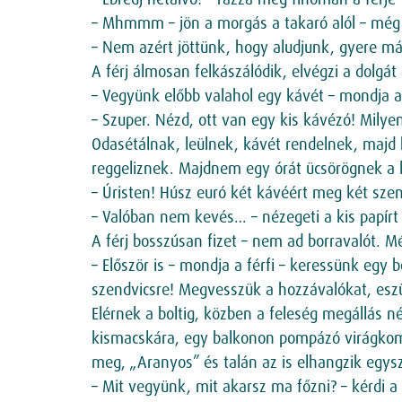
– Mhmmm – jön a morgás a takaró alól – még
– Nem azért jöttünk, hogy aludjunk, gyere m
A férj álmosan felkászálódik, elvégzi a dolgá
– Vegyünk előbb valahol egy kávét – mondja a 
– Szuper. Nézd, ott van egy kis kávézó! Milye
Odasétálnak, leülnek, kávét rendelnek, majd 
reggeliznek. Majdnem egy órát ücsörögnek a ká
– Úristen! Húsz euró két kávéért meg két szend
– Valóban nem kevés… – nézegeti a kis papírt a 
A férj bosszúsan fizet – nem ad borravalót. M
– Először is – mondja a férfi – keressünk eg
szendvicsre! Megvesszük a hozzávalókat, eszü
Elérnek a boltig, közben a feleség megállás né
kismacskára, egy balkonon pompázó virágkomp
meg, „Aranyos” és talán az is elhangzik egysz
– Mit vegyünk, mit akarsz ma főzni? – kérdi a f