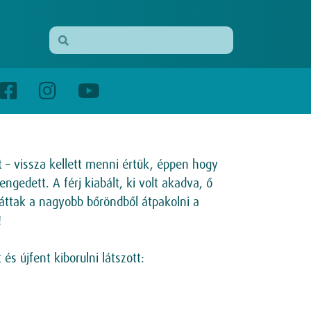
 – vissza kellett menni értük, éppen hogy
ngedett. A férj kiabált, ki volt akadva, ő
áttak a nagyobb bőröndből átpakolni a
!
s újfent kiborulni látszott: