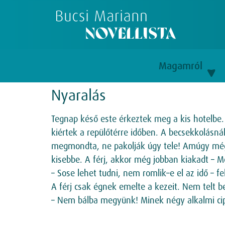
Magamról
Nyaralás
Tegnap késő este érkeztek meg a kis hotelbe.
kiértek a repülőtérre időben. A becsekkolásnál
megmondta, ne pakolják úgy tele! Amúgy mégi
kisebbe. A férj, akkor még jobban kiakadt – 
– Sose lehet tudni, nem romlik–e el az idő – fe
A férj csak égnek emelte a kezeit. Nem telt be
– Nem bálba megyünk! Minek négy alkalmi ci