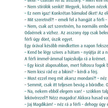
– Béla! – csattan fel az asszony. – Miért kel
– Nem stírölök senkit! Megyek, közben néze
– Ez nem igaz! Konkrétan bámulod őket! Az el
– Mit szeretnél?! – emeli fel a hangját a férfi
– Nem, csak azt szeretném, ha normális embe
Odaérnek a vízhez. Az asszony épp csak beled
férfi úgy dönt, úszik egyet.
Egy órával később mindketten a napon feksz
– Kend be légy szíves a hátam – nyújtja át a 
A férfi ímmel–ámmal tapicskolja rá a krémet.
– Egy kicsit alaposabban, mert foltosra fogok
– Nem kicsi rád ez a bikini? – kérdi a férj.
– Most ezzel meg mit akarsz mondani?! – néz r
– Semmit, csak itt teljesen bevág a bőrödbe. O
– Na, nekem ebből elegem van! – szökken tal
lekövérezel?! Nézz magadra! Akkora hasad van
– Jaj Magdikám! – néz rá a férfi – dehogy úg