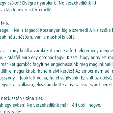
egy csókot! Elvégre nyaralunk. Ne veszekedjünk itt.
aztán lehever a férfi mellé.
 felé.
sége. – Ne is tagadd! Kocsányon lóg a szemed! A kis szőke 
csak hátranéztem, van–e máshol is büfé.
az asszony beáll a várakozók mögé a férfi előremegy megnéz
gére. – Másfél euró egy gombóc fagyi! Kizárt, hogy annyiért m
gy már két gombóc fagyit ne engedhessünk meg magunknak!
jük–e magunknak, hanem elvi kérdés! Az ember nem ad má
szony. – Jobb lett volna, ha el se jövünk! Ez volt az utolsó,
yek a szállásra, elosztom ketté a nyaralásra szánt pénzt é
 nézi, aztán utána siet.
k egy évben! Ne veszekedjünk már – éri utol lihegve.
t néz vele: