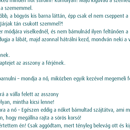
l neked minden nőt stírölni? Komolyan! Majd kiguvad a szemed
k a szememmel.
őbb, a bögyös kis barna láttán, épp csak el nem cseppent a 
 – Járjak tán csukott szemmel?!
r módjára viselkednél, és nem bámulnád ilyen feltűnően a 
ugja a lábát, majd azonnal hátrálni kezd, mondván neki a 
enek.
naptejet az asszony a férjének.
 barnulni – mondja a nő, miközben egyik kezével megemeli f
á a válla felett az asszony
lyan, mintha kicsi lenne!
pra a nő – Egészen eddig a nőket bámultad szájtátva, ami
, hogy megállna rajta a sörös korsó!
y értettem én! Csak aggódtam, mert tényleg belevág ott és 