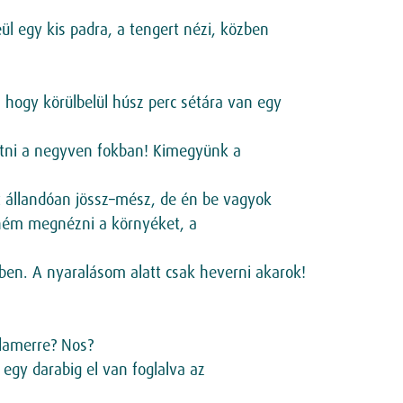
ül egy kis padra, a tengert nézi, közben
–, hogy körülbelül húsz perc sétára van egy
getni a negyven fokban! Kimegyünk a
t állandóan jössz–mész, de én be vagyok
etném megnézni a környéket, a
ben. A nyaralásom alatt csak heverni akarok!
alamerre? Nos?
egy darabig el van foglalva az