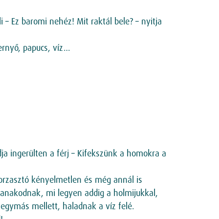
 – Ez baromi nehéz! Mit raktál bele? – nyitja
ernyő, papucs, víz…
ja ingerülten a férj – Kifekszünk a homokra a
borzasztó kényelmetlen és még annál is
 tanakodnak, mi legyen addig a holmijukkal,
 egymás mellett, haladnak a víz felé.