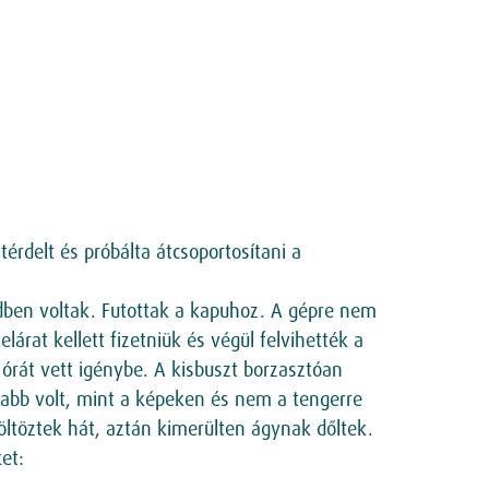
rdelt és próbálta átcsoportosítani a
ndben voltak. Futottak a kapuhoz. A gépre nem
rat kellett fizetniük és végül felvihették a
 órát vett igénybe. A kisbuszt borzasztóan
ottabb volt, mint a képeken és nem a tengerre
ltöztek hát, aztán kimerülten ágynak dőltek.
et: