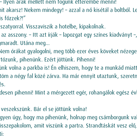
i – Ilyen árak mellett nem fogunk étterembe menni!
t akarsz! Nekem mindegy! – azzal a nő kisétál a boltból. Le
s főzzek?!”
zatyorral. Visszaviszik a hotelbe, kipakolnak.
az asszony. – Itt azt írják – lapozgat egy színes kiadványt 
egmaradt. Utána meg…
nk! Nem órákat gyalogolni, meg több ezer éves köveket néze
ózunk, pihenünk. Ezért jöttünk. Pihenni!
ünk volna a parkba is! Én elhiszem, hogy te a munkád miat
öltöm a négy fal közé zárva. Ha már ennyit utaztunk, szer
és.
desen pihenni! Mint a mérgezett egér, rohangálok egész év
veszekszünk. Bár el se jöttünk volna!
kor legyen úgy, hogy ma pihenünk, holnap meg csámborgunk v
szepakolom, amit viszünk a partra. Strandtáskát vesz elő, 
i: