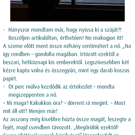
Hányszor mondtam már, hogy nyissa ki a száját?!
Beszéljen artikuláltan, érthetően! Ne makogjon itt!
A szeme előtt ment össze néhány centimétert a nő. „Na
így rendben – gondolta magában. Irtózott ezektől a
beszari, hétköznapi kis emberektől. Legszívesebben két
kézre kapta volna és összegyűri, mint egy darab koszos
papírt.
Öt perc múlva kezdődik az értekezlet – mondta
megszeppenten a nő.
– Mi maga? Kakukkos óra? – dörrent rá megint. – Most
mit áll ott? Menjen már!
Az asszony még kisebbre húzta össze magát, leszegte a
fejét, majd csendben távozott. „Megőrülök ezektől!