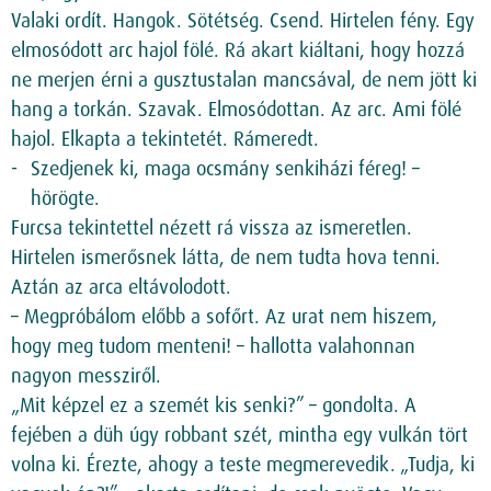
Valaki ordít. Hangok. Sötétség. Csend. Hirtelen fény. Egy
elmosódott arc hajol fölé. Rá akart kiáltani, hogy hozzá
ne merjen érni a gusztustalan mancsával, de nem jött ki
hang a torkán. Szavak. Elmosódottan. Az arc. Ami fölé
hajol. Elkapta a tekintetét. Rámeredt.
Szedjenek ki, maga ocsmány senkiházi féreg! –
hörögte.
Furcsa tekintettel nézett rá vissza az ismeretlen.
Hirtelen ismerősnek látta, de nem tudta hova tenni.
Aztán az arca eltávolodott.
– Megpróbálom előbb a sofőrt. Az urat nem hiszem,
hogy meg tudom menteni! – hallotta valahonnan
nagyon messziről.
„Mit képzel ez a szemét kis senki?” – gondolta. A
fejében a düh úgy robbant szét, mintha egy vulkán tört
volna ki. Érezte, ahogy a teste megmerevedik. „Tudja, ki