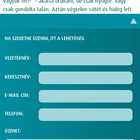
vagyok én?!” – akarta ordítani, de csak nyögte. Vagy
csak gondolta talán. Aztán végtelen sötét és hideg lett.
HA SZERETNE ÜZENNI, ITT A LEHETŐSÉG
VEZETÉKNÉV:
KERESZTNÉV:
E-MAIL CÍM:
TELEFON:
ÜZENET: