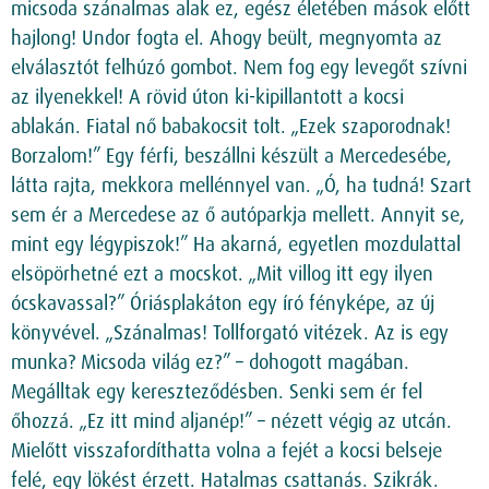
micsoda szánalmas alak ez, egész életében mások előtt
hajlong! Undor fogta el. Ahogy beült, megnyomta az
elválasztót felhúzó gombot. Nem fog egy levegőt szívni
az ilyenekkel! A rövid úton ki-kipillantott a kocsi
ablakán. Fiatal nő babakocsit tolt. „Ezek szaporodnak!
Borzalom!” Egy férfi, beszállni készült a Mercedesébe,
látta rajta, mekkora mellénnyel van. „Ó, ha tudná! Szart
sem ér a Mercedese az ő autóparkja mellett. Annyit se,
mint egy légypiszok!” Ha akarná, egyetlen mozdulattal
elsöpörhetné ezt a mocskot. „Mit villog itt egy ilyen
ócskavassal?” Óriásplakáton egy író fényképe, az új
könyvével. „Szánalmas! Tollforgató vitézek. Az is egy
munka? Micsoda világ ez?” – dohogott magában.
Megálltak egy kereszteződésben. Senki sem ér fel
őhozzá. „Ez itt mind aljanép!” – nézett végig az utcán.
Mielőtt visszafordíthatta volna a fejét a kocsi belseje
felé, egy lökést érzett. Hatalmas csattanás. Szikrák.