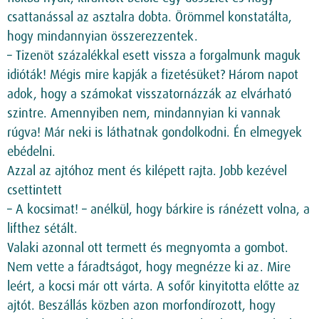
csattanással az asztalra dobta. Örömmel konstatálta,
hogy mindannyian összerezzentek.
– Tizenöt százalékkal esett vissza a forgalmunk maguk
idióták! Mégis mire kapják a fizetésüket? Három napot
adok, hogy a számokat visszatornázzák az elvárható
szintre. Amennyiben nem, mindannyian ki vannak
rúgva! Már neki is láthatnak gondolkodni. Én elmegyek
ebédelni.
Azzal az ajtóhoz ment és kilépett rajta. Jobb kezével
csettintett
– A kocsimat! – anélkül, hogy bárkire is ránézett volna, a
lifthez sétált.
Valaki azonnal ott termett és megnyomta a gombot.
Nem vette a fáradtságot, hogy megnézze ki az. Mire
leért, a kocsi már ott várta. A sofőr kinyitotta előtte az
ajtót. Beszállás közben azon morfondírozott, hogy