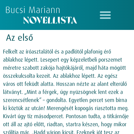
Az első
Felkelt az íróasztalától és a padlótól plafonig érő
ablakhoz lépett. Lesepert egy képzeletbeli porszemet
méretre szabott zakója hajtókájáról, majd háta mögött
összekulcsolta kezeit. Az ablakhoz lépett. Az egész
város ott feküdt alatta. Hosszan nézte az alant elterülő
látványt. „Mint a férgek, úgy nyüzsögnek lent ezek a
szerencsétlenek” – gondolta. Egyetlen percet sem bírna
ki köztük az utcán! Merengését kopogás riasztotta meg.
Kivárt úgy tíz másodpercet. Pontosan tudta, a titkárnője
ott áll az ajtó előtt, riadtan, startra készen, hogy mikor
szólítja már. „Hadd várjon kicsit. Ezeknek jót tesz az