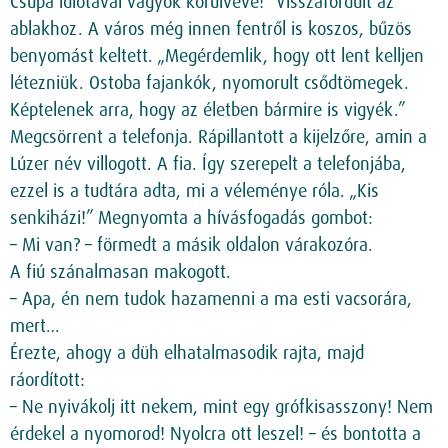
Csupa idiótával vagyok körülvéve!” Visszafordult az
ablakhoz. A város még innen fentről is koszos, bűzös
benyomást keltett. „Megérdemlik, hogy ott lent kelljen
létezniük. Ostoba fajankók, nyomorult csődtömegek.
Képtelenek arra, hogy az életben bármire is vigyék.”
Megcsörrent a telefonja. Rápillantott a kijelzőre, amin a
Lúzer név villogott. A fia. Így szerepelt a telefonjába,
ezzel is a tudtára adta, mi a véleménye róla. „Kis
senkiházi!” Megnyomta a hívásfogadás gombot:
– Mi van? – förmedt a másik oldalon várakozóra.
A fiú szánalmasan makogott.
– Apa, én nem tudok hazamenni a ma esti vacsorára,
mert…
Érezte, ahogy a düh elhatalmasodik rajta, majd
ráordított:
– Ne nyivákolj itt nekem, mint egy grófkisasszony! Nem
érdekel a nyomorod! Nyolcra ott leszel! – és bontotta a