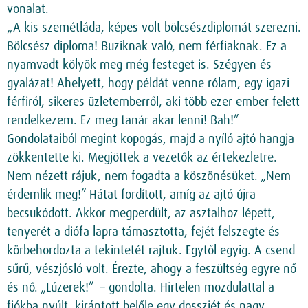
vonalat.
„A kis szemétláda, képes volt bölcsészdiplomát szerezni.
Bölcsész diploma! Buziknak való, nem férfiaknak. Ez a
nyamvadt kölyök meg még festeget is. Szégyen és
gyalázat! Ahelyett, hogy példát venne rólam, egy igazi
férfiról, sikeres üzletemberről, aki több ezer ember felett
rendelkezem. Ez meg tanár akar lenni! Bah!”
Gondolataiból megint kopogás, majd a nyíló ajtó hangja
zökkentette ki. Megjöttek a vezetők az értekezletre.
Nem nézett rájuk, nem fogadta a köszönésüket. „Nem
érdemlik meg!” Hátat fordított, amíg az ajtó újra
becsukódott. Akkor megperdült, az asztalhoz lépett,
tenyerét a diófa lapra támasztotta, fejét felszegte és
körbehordozta a tekintetét rajtuk. Egytől egyig. A csend
sűrű, vészjósló volt. Érezte, ahogy a feszültség egyre nő
és nő. „Lúzerek!” – gondolta. Hirtelen mozdulattal a
fiókba nyúlt, kirántott belőle egy dossziét és nagy