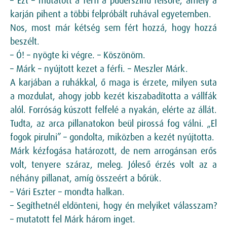
– Ezt – mutatott a férfi a púderszínű felsőre, amely a
karján pihent a többi felpróbált ruhával egyetemben.
Nos, most már kétség sem fért hozzá, hogy hozzá
beszélt.
– Ó! – nyögte ki végre. – Köszönöm.
– Márk – nyújtott kezet a férfi. – Meszler Márk.
A karjában a ruhákkal, ő maga is érzete, milyen suta
a mozdulat, ahogy jobb kezét kiszabadította a vállfák
alól. Forróság kúszott felfelé a nyakán, elérte az állát.
Tudta, az arca pillanatokon beül pirossá fog válni. „El
fogok pirulni” – gondolta, miközben a kezét nyújtotta.
Márk kézfogása határozott, de nem arrogánsan erős
volt, tenyere száraz, meleg. Jóleső érzés volt az a
néhány pillanat, amíg összeért a bőrük.
– Vári Eszter – mondta halkan.
– Segíthetnél eldönteni, hogy én melyiket válasszam?
– mutatott fel Márk három inget.