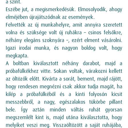
a színt.
Eszébe jut, a megismerkedésük. Elmosolyodik, ahogy
elméjében újrajátszódnak az események.
Felvették az új munkahelyre, amit annyira szeretett
volna és szüksége volt új ruhákra – csinos felsőkre,
néhány elegáns szoknyára –, ezért elment vásárolni.
Igazi irodai munka, és nagyon boldog volt, hogy
megkapta.
A boltban kiválasztott néhány darabot, majd a
próbafülkékhez vitte. Sokan voltak, várakozni kellett
az öltözők előtt. Kivárta a sorát, bement, majd rájött,
hogy rendesen megnézni csak akkor tudja magát, ha
kilép a próbafülkéből és a kinti folyosón kicsit
messzebbről, a nagy, egészalakos tükörbe pillant
bele. Így aztán minden váltás ruhát gyorsan
megszemlélt kint is, majd utána kiválasztotta, hogy
melyiket veszi meg. Visszaöltözött a saját ruhájába,