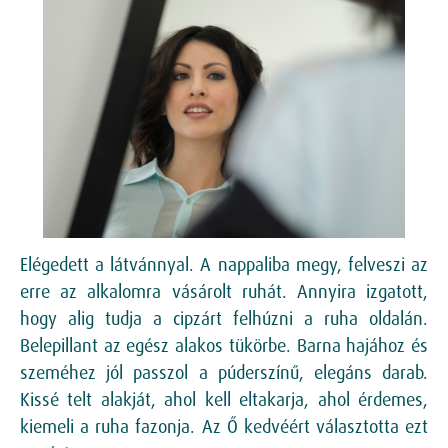
Elégedett a látvánnyal. A nappaliba megy, felveszi az
erre az alkalomra vásárolt ruhát. Annyira izgatott,
hogy alig tudja a cipzárt felhúzni a ruha oldalán.
Belepillant az egész alakos tükörbe. Barna hajához és
szeméhez jól passzol a púderszínű, elegáns darab.
Kissé telt alakját, ahol kell eltakarja, ahol érdemes,
kiemeli a ruha fazonja. Az Ő kedvéért választotta ezt