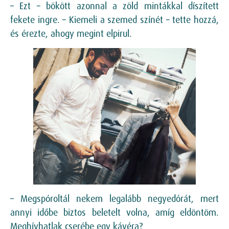
– Ezt – bökött azonnal a zöld mintákkal díszített
fekete ingre. – Kiemeli a szemed színét – tette hozzá,
és érezte, ahogy megint elpirul.
– Megspóroltál nekem legalább negyedórát, mert
annyi időbe biztos beletelt volna, amíg eldöntöm.
Meghívhatlak cserébe egy kávéra?