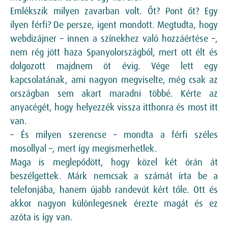
Emlékszik milyen zavarban volt. Őt? Pont őt? Egy
ilyen férfi? De persze, igent mondott. Megtudta, hogy
webdizájner – innen a színekhez való hozzáértése –,
nem rég jött haza Spanyolországból, mert ott élt és
dolgozott majdnem öt évig. Vége lett egy
kapcsolatának, ami nagyon megviselte, még csak az
országban sem akart maradni többé. Kérte az
anyacégét, hogy helyezzék vissza itthonra és most itt
van.
– És milyen szerencse – mondta a férfi széles
mosollyal –, mert így megismerhetlek.
Maga is meglepődött, hogy közel két órán át
beszélgettek. Márk nemcsak a számát írta be a
telefonjába, hanem újabb randevút kért tőle. Ott és
akkor nagyon különlegesnek érezte magát és ez
azóta is így van.