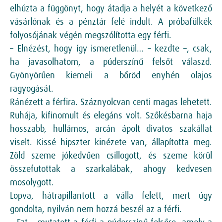
elhúzta a függönyt, hogy átadja a helyét a következő
vásárlónak és a pénztár felé indult. A próbafülkék
folyosójának végén megszólította egy férfi.
– Elnézést, hogy így ismeretlenül… – kezdte –, csak,
ha javasolhatom, a púderszínű felsőt válaszd.
Gyönyörűen kiemeli a bőröd enyhén olajos
ragyogását.
Ránézett a férfira. Száznyolcvan centi magas lehetett.
Ruhája, kifinomult és elegáns volt. Szőkésbarna haja
hosszabb, hullámos, arcán ápolt divatos szakállat
viselt. Kissé hipszter kinézete van, állapította meg.
Zöld szeme jókedvűen csillogott, és szeme körül
összefutottak a szarkalábak, ahogy kedvesen
mosolygott.
Lopva, hátrapillantott a válla felett, mert úgy
gondolta, nyilván nem hozzá beszél az a férfi.