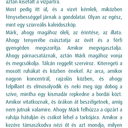
aztán kisétált a vízpartra.
Most pedig itt ül, és a vizet kémleli, miközben
fénysebességgel járnak a gondolatai. Olyan az egész,
mint egy szürreális kaleidoszkóp.
Márk, ahogy magához öleli, az érintése, az illata.
Ahogy tenyerébe csúsztatja az övét és a férfi
gyengéden megszorítja. Amikor megvigasztalja.
Ahogy párnacsatáznak, aztán Márk magához vonja
és megcsókolja. Tálcán reggelit szervíroz. Kiteregeti a
mosott ruhákat és közben énekel. Az arca, amikor
nagyon koncentrál, rajzolás közben, és ahogy
felpillant és elmosolyodik és neki meg úgy dobog a
szíve, mintha egy kismadár repkedne a bordái közt.
Amikor vitatkoznak, és órákon át beszélgetnek, amíg
nem jutnak valamire. Ahogy Márk felhúzza a cipzárt a
ruhája hátulján és csókot lehel a tarkójára. Amikor a
kezére támaszkodva nézi őt és azt mondja, milyen