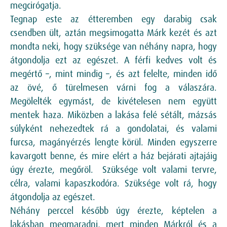
megcirógatja.
Tegnap este az étteremben egy darabig csak
csendben ült, aztán megsimogatta Márk kezét és azt
mondta neki, hogy szüksége van néhány napra, hogy
átgondolja ezt az egészet. A férfi kedves volt és
megértő –, mint mindig –, és azt felelte, minden idő
az övé, ő türelmesen várni fog a válaszára.
Megölelték egymást, de kivételesen nem együtt
mentek haza. Miközben a lakása felé sétált, mázsás
súlyként nehezedtek rá a gondolatai, és valami
furcsa, magányérzés lengte körül. Minden egyszerre
kavargott benne, és mire elért a ház bejárati ajtajáig
úgy érezte, megőröl. Szüksége volt valami tervre,
célra, valami kapaszkodóra. Szüksége volt rá, hogy
átgondolja az egészet.
Néhány perccel később úgy érezte, képtelen a
lakásban megmaradni, mert minden Márkról és a