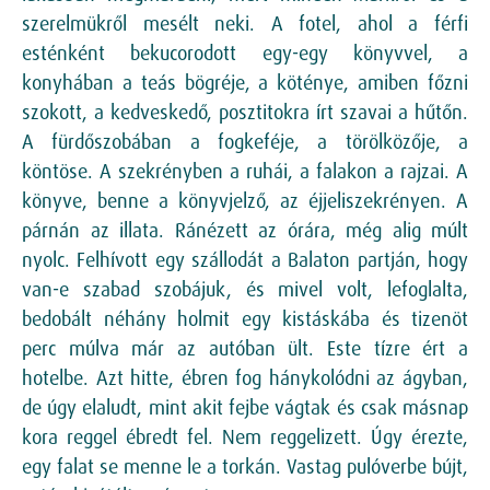
szerelmükről mesélt neki. A fotel, ahol a férfi
esténként bekucorodott egy-egy könyvvel, a
konyhában a teás bögréje, a köténye, amiben főzni
szokott, a kedveskedő, posztitokra írt szavai a hűtőn.
A fürdőszobában a fogkeféje, a törölközője, a
köntöse. A szekrényben a ruhái, a falakon a rajzai. A
könyve, benne a könyvjelző, az éjjeliszekrényen. A
párnán az illata. Ránézett az órára, még alig múlt
nyolc. Felhívott egy szállodát a Balaton partján, hogy
van-e szabad szobájuk, és mivel volt, lefoglalta,
bedobált néhány holmit egy kistáskába és tizenöt
perc múlva már az autóban ült. Este tízre ért a
hotelbe. Azt hitte, ébren fog hánykolódni az ágyban,
de úgy elaludt, mint akit fejbe vágtak és csak másnap
kora reggel ébredt fel. Nem reggelizett. Úgy érezte,
egy falat se menne le a torkán. Vastag pulóverbe bújt,