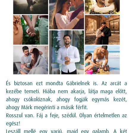
És biztosan ezt mondta Gábrielnek is. Az arcát a
kezébe temeti. Hiába nem akarja, látja maga előtt,
ahogy csókolóznak, ahogy fogják egymás kezét,
ahogy Márk megérinti a másik férfit.
Rosszul van. Fáj a feje, szédül. Olyan értelmetlen az
egész!
Leszáll mellé egy varjú, majd egy galamb. A két