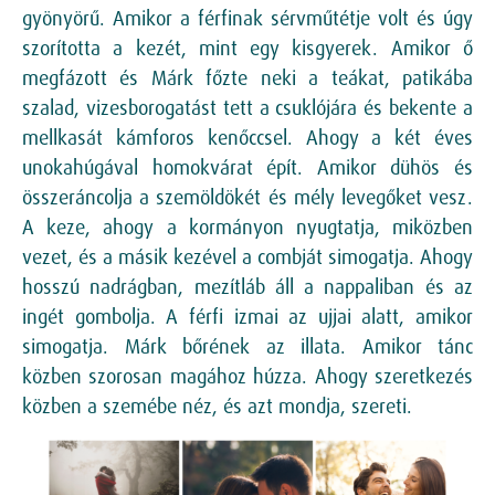
gyönyörű. Amikor a férfinak sérvműtétje volt és úgy
szorította a kezét, mint egy kisgyerek. Amikor ő
megfázott és Márk főzte neki a teákat, patikába
szalad, vizesborogatást tett a csuklójára és bekente a
mellkasát kámforos kenőccsel. Ahogy a két éves
unokahúgával homokvárat épít. Amikor dühös és
összeráncolja a szemöldökét és mély levegőket vesz.
A keze, ahogy a kormányon nyugtatja, miközben
vezet, és a másik kezével a combját simogatja. Ahogy
hosszú nadrágban, mezítláb áll a nappaliban és az
ingét gombolja. A férfi izmai az ujjai alatt, amikor
simogatja. Márk bőrének az illata. Amikor tánc
közben szorosan magához húzza. Ahogy szeretkezés
közben a szemébe néz, és azt mondja, szereti.