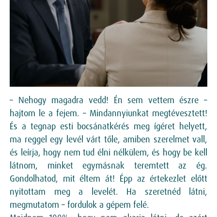
– Nehogy magadra vedd! Én sem vettem észre –
hajtom le a fejem. – Mindannyiunkat megtévesztett!
És a tegnap esti bocsánatkérés meg ígéret helyett,
ma reggel egy levél várt tőle, amiben szerelmet vall,
és leírja, hogy nem tud élni nélkülem, és hogy be kell
látnom, minket egymásnak teremtett az ég.
Gondolhatod, mit éltem át! Épp az értekezlet előtt
nyitottam meg a levelét. Ha szeretnéd látni,
megmutatom – fordulok a gépem felé.