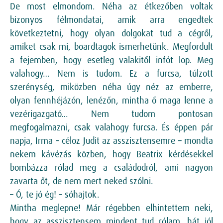
De most elmondom. Néha az étkezőben voltak
bizonyos félmondatai, amik arra engedtek
következtetni, hogy olyan dolgokat tud a cégről,
amiket csak mi, boardtagok ismerhetünk. Megfordult
a fejemben, hogy esetleg valakitől infót lop. Meg
valahogy… Nem is tudom. Ez a furcsa, túlzott
szerénység, miközben néha úgy néz az emberre,
olyan fennhéjázón, lenézőn, mintha ő maga lenne a
vezérigazgató… Nem tudom pontosan
megfogalmazni, csak valahogy furcsa. És éppen pár
napja, Irma – céloz Judit az asszisztensemre – mondta
nekem kávézás közben, hogy Beatrix kérdésekkel
bombázza rólad meg a családodról, ami nagyon
zavarta őt, de nem mert neked szólni.
– Ó, te jó ég! – sóhajtok.
Mintha meglepne! Már régebben elhintettem neki,
hogy az asszisztensem mindent tud rólam, hát jól