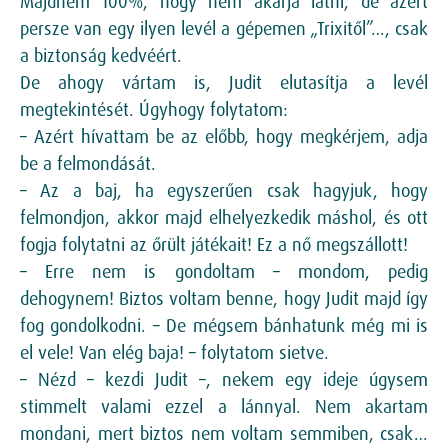
Majdnem 100%, hogy nem akarja látni, de azért
persze van egy ilyen levél a gépemen „Trixitől”…, csak
a biztonság kedvéért.
De ahogy vártam is, Judit elutasítja a levél
megtekintését. Úgyhogy folytatom:
– Azért hívattam be az előbb, hogy megkérjem, adja
be a felmondását.
– Az a baj, ha egyszerűen csak hagyjuk, hogy
felmondjon, akkor majd elhelyezkedik máshol, és ott
fogja folytatni az őrült játékait! Ez a nő megszállott!
– Erre nem is gondoltam – mondom, pedig
dehogynem! Biztos voltam benne, hogy Judit majd így
fog gondolkodni. – De mégsem bánhatunk még mi is
el vele! Van elég baja! – folytatom sietve.
– Nézd – kezdi Judit –, nekem egy ideje úgysem
stimmelt valami ezzel a lánnyal. Nem akartam
mondani, mert biztos nem voltam semmiben, csak…