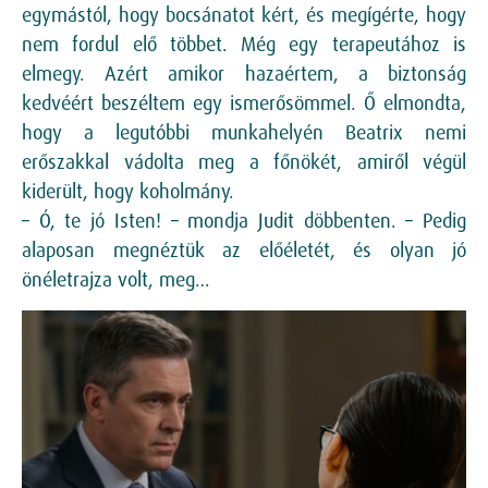
egymástól, hogy bocsánatot kért, és megígérte, hogy
nem fordul elő többet. Még egy terapeutához is
elmegy. Azért amikor hazaértem, a biztonság
kedvéért beszéltem egy ismerősömmel. Ő elmondta,
hogy a legutóbbi munkahelyén Beatrix nemi
erőszakkal vádolta meg a főnökét, amiről végül
kiderült, hogy koholmány.
– Ó, te jó Isten! – mondja Judit döbbenten. – Pedig
alaposan megnéztük az előéletét, és olyan jó
önéletrajza volt, meg…