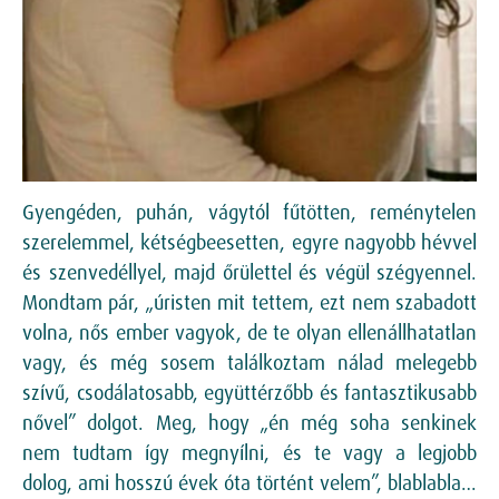
Gyengéden, puhán, vágytól fűtötten, reménytelen
szerelemmel, kétségbeesetten, egyre nagyobb hévvel
és szenvedéllyel, majd őrülettel és végül szégyennel.
Mondtam pár, „úristen mit tettem, ezt nem szabadott
volna, nős ember vagyok, de te olyan ellenállhatatlan
vagy, és még sosem találkoztam nálad melegebb
szívű, csodálatosabb, együttérzőbb és fantasztikusabb
nővel” dolgot. Meg, hogy „én még soha senkinek
nem tudtam így megnyílni, és te vagy a legjobb
dolog, ami hosszú évek óta történt velem”, blablabla…