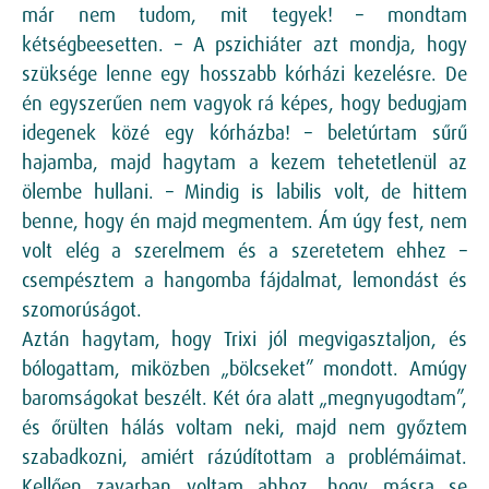
már nem tudom, mit tegyek! – mondtam
kétségbeesetten. – A pszichiáter azt mondja, hogy
szüksége lenne egy hosszabb kórházi kezelésre. De
én egyszerűen nem vagyok rá képes, hogy bedugjam
idegenek közé egy kórházba! – beletúrtam sűrű
hajamba, majd hagytam a kezem tehetetlenül az
ölembe hullani. – Mindig is labilis volt, de hittem
benne, hogy én majd megmentem. Ám úgy fest, nem
volt elég a szerelmem és a szeretetem ehhez –
csempésztem a hangomba fájdalmat, lemondást és
szomorúságot.
Aztán hagytam, hogy Trixi jól megvigasztaljon, és
bólogattam, miközben „bölcseket” mondott. Amúgy
baromságokat beszélt. Két óra alatt „megnyugodtam”,
és őrülten hálás voltam neki, majd nem győztem
szabadkozni, amiért rázúdítottam a problémáimat.
Kellően zavarban voltam ahhoz, hogy másra se