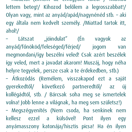
lettem beteg!/ Kihozod belőlem a legrosszabbat!/
Olyan vagy, mint az anyád/apád/nagynénéd stb. – aki
egy általa nem kedvelt személy. /Miattad tartok itt,
ahol!/
– Látszat „jóindulat” (Én vagyok az
anyád/főnököd/feleséged/férjed/ jogom van
megmondani/így beszélni veled! Csak azért beszélek
így veled, mert a javadat akarom! Muszáj, hogy néha
helyre tegyelek, persze csak a te érdekedben, stb.)
– Átkozódás (Remélem, visszakapod ezt a saját
gyerekedtől/ következő partneredtől/ az új
kollégádtól, stb. / Bárcsak soha meg se ismertelek
volna! Jobb lenne a világnak, ha meg sem születsz!)
– Megszégyenítés (Nem csoda, ha senkinek nem
kellesz ezzel a külsővel! Pont ilyen egy
anyámasszony katonája/hisztis picsa! Ha én ilyen