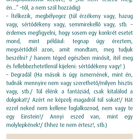
én…” –től, a nem szól hozzádig)
– Ítélkezik, megbélyegez (túl érzékeny vagy, hazug
vagy, sértődékeny vagy, semmirekellő vagy, stb. –
érdemes megfigyelni, hogy sosem egy konkrét esetet
mond, mint például: tegnap úgy éreztem,
megsértődtél azon, amit mondtam, meg tudjuk
beszélni? / hanem téged egészben minősít, ítél meg
és fellebbezhetetlenül kijeleni: sértődékeny vagy! )
– Degradál (Ha mások is úgy ismernének, mint én,
tudnák mennyire nem vagy szerethető/milyen hisztis
vagy, stb./ Túl élénk a fantáziád, csak kitalálod a
dolgokat!/ Azért ne képzelj magadról túl sokat!/ Hát
ezzel neked nem kellene foglalkoznod, nem vagy te
egy Einstein!/ Annyi eszed van, mint egy
molylepkének!/ Ehhez te nem értesz!, stb.)