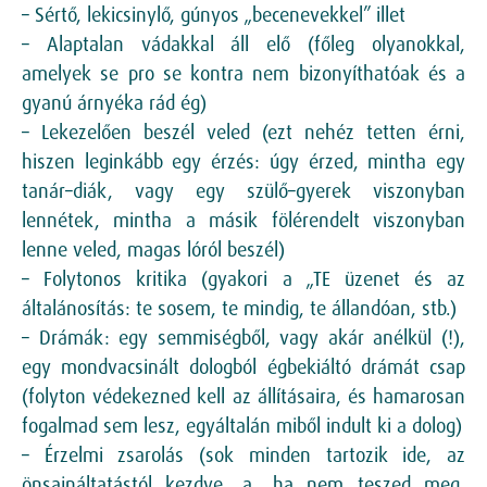
– Sértő, lekicsinylő, gúnyos „becenevekkel” illet
– Alaptalan vádakkal áll elő (főleg olyanokkal,
amelyek se pro se kontra nem bizonyíthatóak és a
gyanú árnyéka rád ég)
– Lekezelően beszél veled (ezt nehéz tetten érni,
hiszen leginkább egy érzés: úgy érzed, mintha egy
tanár–diák, vagy egy szülő–gyerek viszonyban
lennétek, mintha a másik fölérendelt viszonyban
lenne veled, magas lóról beszél)
– Folytonos kritika (gyakori a „TE üzenet és az
általánosítás: te sosem, te mindig, te állandóan, stb.)
– Drámák: egy semmiségből, vagy akár anélkül (!),
egy mondvacsinált dologból égbekiáltó drámát csap
(folyton védekezned kell az állításaira, és hamarosan
fogalmad sem lesz, egyáltalán miből indult ki a dolog)
– Érzelmi zsarolás (sok minden tartozik ide, az
önsajnáltatástól kezdve, a „ha nem teszed meg,