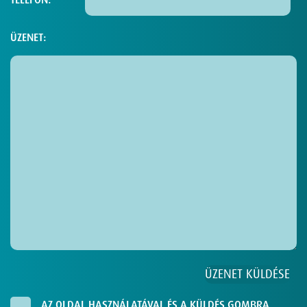
ÜZENET:
AZ OLDAL HASZNÁLATÁVAL ÉS A KÜLDÉS GOMBRA