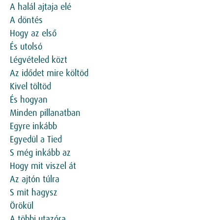
A halál ajtaja elé
A döntés
Hogy az első
És utolsó
Légvételed közt
Az idődet mire költöd
Kivel töltöd
És hogyan
Minden pillanatban
Egyre inkább
Egyedül a Tied
S még inkább az
Hogy mit viszel át
Az ajtón túlra
S mit hagysz
Örökül
A többi utazóra…