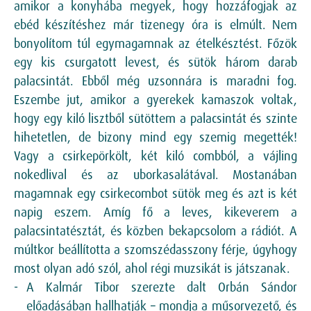
amikor a konyhába megyek, hogy hozzáfogjak az
ebéd készítéshez már tizenegy óra is elmúlt. Nem
bonyolítom túl egymagamnak az ételkésztést. Főzök
egy kis csurgatott levest, és sütök három darab
palacsintát. Ebből még uzsonnára is maradni fog.
Eszembe jut, amikor a gyerekek kamaszok voltak,
hogy egy kiló lisztből sütöttem a palacsintát és szinte
hihetetlen, de bizony mind egy szemig megették!
Vagy a csirkepörkölt, két kiló combból, a vájling
nokedlival és az uborkasalátával. Mostanában
magamnak egy csirkecombot sütök meg és azt is két
napig eszem. Amíg fő a leves, kikeverem a
palacsintatésztát, és közben bekapcsolom a rádiót. A
múltkor beállította a szomszédasszony férje, úgyhogy
most olyan adó szól, ahol régi muzsikát is játszanak.
A Kalmár Tibor szerezte dalt Orbán Sándor
előadásában hallhatják – mondja a műsorvezető, és