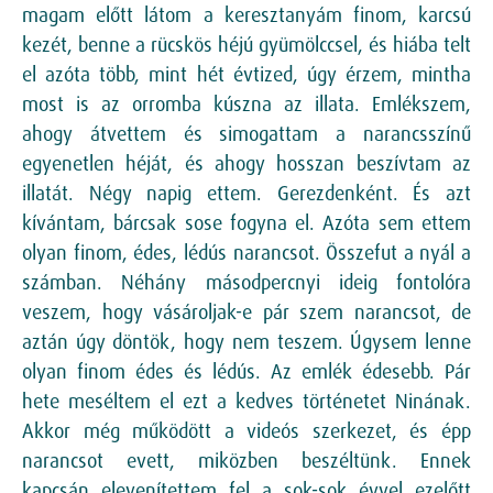
magam előtt látom a keresztanyám finom, karcsú
kezét, benne a rücskös héjú gyümölccsel, és hiába telt
el azóta több, mint hét évtized, úgy érzem, mintha
most is az orromba kúszna az illata. Emlékszem,
ahogy átvettem és simogattam a narancsszínű
egyenetlen héját, és ahogy hosszan beszívtam az
illatát. Négy napig ettem. Gerezdenként. És azt
kívántam, bárcsak sose fogyna el. Azóta sem ettem
olyan finom, édes, lédús narancsot. Összefut a nyál a
számban. Néhány másodpercnyi ideig fontolóra
veszem, hogy vásároljak-e pár szem narancsot, de
aztán úgy döntök, hogy nem teszem. Úgysem lenne
olyan finom édes és lédús. Az emlék édesebb. Pár
hete meséltem el ezt a kedves történetet Ninának.
Akkor még működött a videós szerkezet, és épp
narancsot evett, miközben beszéltünk. Ennek
kapcsán elevenítettem fel a sok-sok évvel ezelőtt