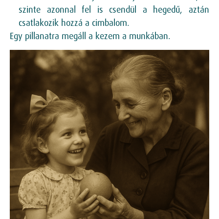
szinte azonnal fel is csendül a hegedű, aztán
csatlakozik hozzá a cimbalom.
Egy pillanatra megáll a kezem a munkában.