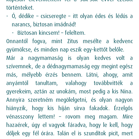
történteket.
Ó, dédike – csicseregte – itt olyan édes és lédús a
narancs, biztosan imádnád!
Biztosan kincsem! – feleltem.
Onnantól fogva, mint Zitus mesélte a kedvenc
gyümölcse, és minden nap eszik egy-kettőt belőle.
Már a nagymamaság is olyan kedves volt a
szívemnek, de a dédnagymamaság egy megint egész
más, mélyebb érzés bennem. Látni, ahogy, amit
anyámtól tanultam, valahogy továbbvitték a
gyerekeim, aztán az unokám, most pedig a kis Nina.
Annyira szeretném megölelgetni, és olyan nagyon
hiányzik, hogy kis híján sírva fakadok. Érzelgős
vénasszony lettem! – rovom meg magam. Mire
hazaérek, úgy el vagyok fáradva, hogy le kell, hogy
dőljek egy fél órára. Talán el is szundítok picit, mert