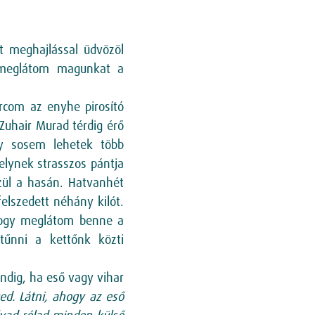
t meghajlással üdvözöl
, meglátom magunkat a
rcom az enyhe pirosító
 Zuhair Murad térdig érő
gy sosem lehetek több
lynek strasszos pántja
zül a hasán. Hatvanhét
elszedett néhány kilót.
 hogy meglátom benne a
tűnni a kettőnk közti
indig, ha eső vagy vihar
ed. Látni, ahogy az eső