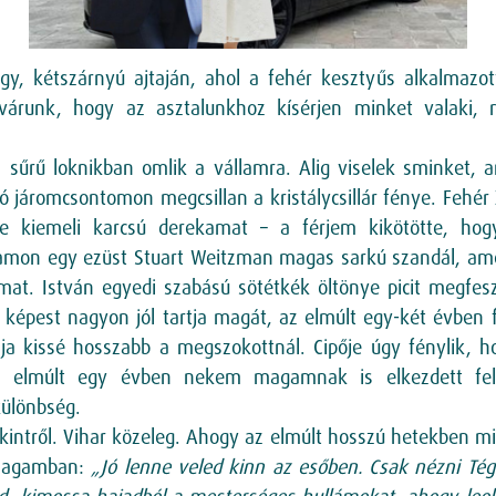
gy, kétszárnyú ajtaján, ahol a fehér kesztyűs alkalmazot
várunk, hogy az asztalunkhoz kísérjen minket valaki
sűrű loknikban omlik a vállamra. Alig viselek sminket, a
lló járomcsontomon megcsillan a kristálycsillár fénye. Fehér
e kiemeli karcsú derekamat – a férjem kikötötte, ho
bamon egy ezüst Stuart Weitzman magas sarkú szandál, ame
mat. István egyedi szabású sötétkék öltönye picit megfes
 képest nagyon jól tartja magát, az elmúlt egy-két évben f
aja kissé hosszabb a megszokottnál. Cipője úgy fénylik,
 Az elmúlt egy évben nekem magamnak is elkezdett fel
különbség.
 kintről. Vihar közeleg. Ahogy az elmúlt hosszú hetekben m
 magamban:
„Jó lenne veled kinn az esőben. Csak nézni Tég