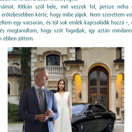
hámat. Ritkán szól bele, mit veszek fel, persze néha 
é erőteljesebben kérte, hogy mibe jöjjek. Nem szerettem vol
seltem egy vacsorán, és túl sok emlék kapcsolódik hozzá –,
 és megtanultam, hogy szót fogadjak, így aztán mindanna
 ebben jöttem.