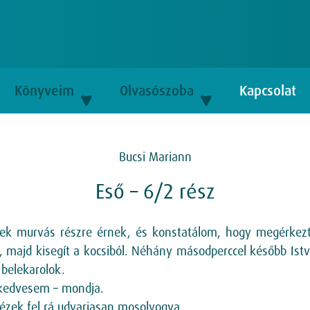
Könyveim
Olvasószoba
Kapcsolat
Bucsi Mariann
Eső – 6/2 rész
ek murvás részre érnek, és konstatálom, hogy megérkeztü
t, majd kisegít a kocsiból. Néhány másodperccel később Ist
 belekarolok.
 kedvesem – mondja.
ézek fel rá udvariasan mosolyogva.