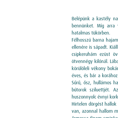
Belépünk a kastély na
bennünket. Míg arra 
hatalmas tükörben.
Félhosszú barna hajam 
ellenére is sápadt. Kiá
csipkeruhám ezüst öv
ötvennégy kilónál. Lá
körülöleli vékony boká
éves, és bár a korához
Sűrű, ősz, hullámos h
bútorok sziluettjét.
huszonnyolc évnyi kor
Hirtelen dörgést hallok
van, azonnal hallom