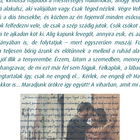
, kimossa hajadból a mesterséges hullámokat, ahogy leol
 alakulsz, aki valójában vagy. Csak Téged nézlek. Végre V
ok a dús tincsekbe, és közben az én fejemről minden esőcse
ak felfedezni vele, de csak a szép szádig jutok. Csók csókot
 te ajkadon köt ki. Alig kapunk levegőt, annyira esik, és az
ányában is, de folytatjuk – mert egyszerűen muszáj. Fo
teljesen bőrig ázunk és előtűnnek a melleid a ruhád alat
jól illik a tenyerembe. Érzem, látom a szemedben, menny
 hangzavar, de mi ezt már fel sem fogjuk. Felkaplak, a lába
tartalak így, csak ne engedj el… Kérlek, ne engedj el! H
akkor is… Maradjunk örökre így együtt! A viharban, amit mi