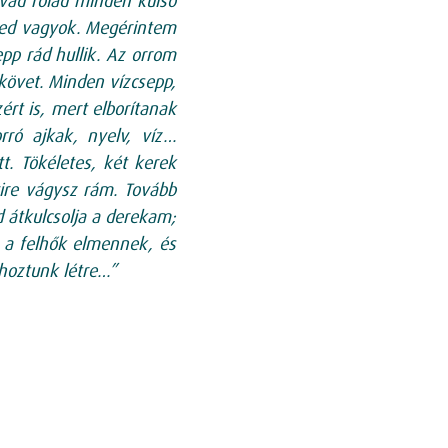
vad rólad minden külső
eled vagyok. Megérintem
pp rád hullik. Az orrom
 követ. Minden vízcsepp,
ért is, mert elborítanak
rró ajkak, nyelv, víz…
t. Tökéletes, két kerek
ire vágysz rám. Tovább
d átkulcsolja a derekam;
a a felhők elmennek, és
 hoztunk létre…”