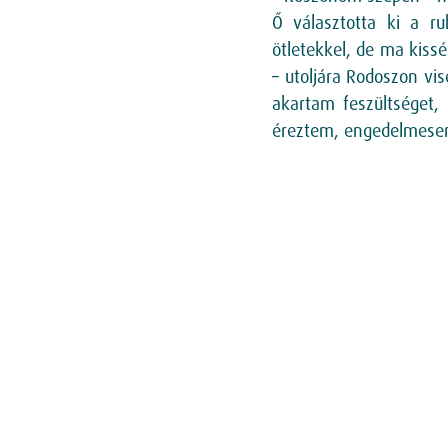
Ő választotta ki a ru
ötletekkel, de ma kiss
– utoljára Rodoszon vi
akartam feszültséget,
éreztem, engedelmesen