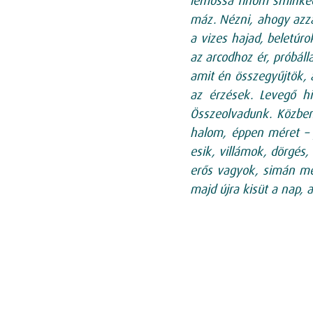
lemossa finom sminked
máz. Nézni, ahogy azzá
a vizes hajad, beletúr
az arcodhoz ér, próbáll
amit én összegyűjtök, a
az érzések. Levegő hi
Összeolvadunk. Közben 
halom, éppen méret – 
esik, villámok, dörgés,
erős vagyok, simán meg
majd újra kisüt a nap, 