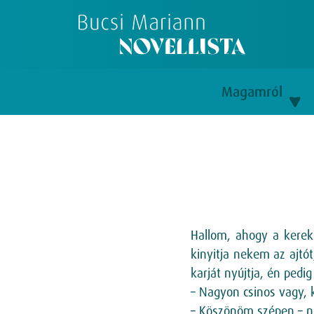
Magamról
Hallom, ahogy a kerek
kinyitja nekem az ajtó
karját nyújtja, én pedig
– Nagyon csinos vagy,
– Köszönöm szépen – n