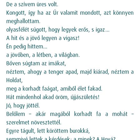
De a szívem üres volt.
Kongott, így ha az Úr valamit mondott, azt könnyen
meghallottam.
olyasfélét súgott, hogy legyek erős, s igaz…
A hit és a jövő legyen a vigasz!
Én pedig hittem…
a jövőben, a létben, a világban.
Bőven súgtam az imákat,
néztem, ahogy a tenger apad, majd kiárad, néztem a
Holdat,
meg a korhadt faágat, amiből élet fakad.
Hát mindenhol akad öröm, újjászületés!
Jó, hogy jöttél.
Belőlem – akár magából korhadt fa a mohát –
szerelmet növesztettél.
Egyre tágult, lett köröttem burokká,
semmivé lettek a kérdések: a minek? A Hová?