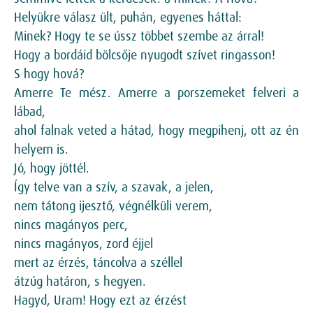
Helyükre válasz ült, puhán, egyenes háttal:
Minek? Hogy te se ússz többet szembe az árral!
Hogy a bordáid bölcsője nyugodt szívet ringasson!
S hogy hová?
Amerre Te mész. Amerre a porszemeket felveri a
lábad,
ahol falnak veted a hátad, hogy megpihenj, ott az én
helyem is.
Jó, hogy jöttél.
Így telve van a szív, a szavak, a jelen,
nem tátong ijesztő, végnélküli verem,
nincs magányos perc,
nincs magányos, zord éjjel
mert az érzés, táncolva a széllel
átzúg határon, s hegyen.
Hagyd, Uram! Hogy ezt az érzést