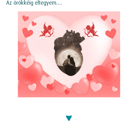
Az örökkéig eltegyem….