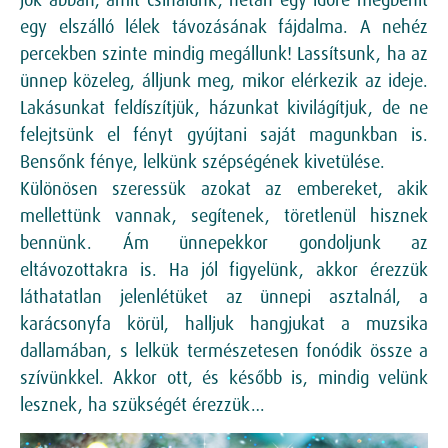
jók abban, amit csinálunk, netán egy időre megbénít
egy elszálló lélek távozásának fájdalma. A nehéz
percekben szinte mindig megállunk! Lassítsunk, ha az
ünnep közeleg, álljunk meg, mikor elérkezik az ideje.
Lakásunkat feldíszítjük, házunkat kivilágítjuk, de ne
felejtsünk el fényt gyújtani saját magunkban is.
Bensőnk fénye, lelkünk szépségének kivetülése.
Különösen szeressük azokat az embereket, akik
mellettünk vannak, segítenek, töretlenül hisznek
bennünk. Ám ünnepekkor gondoljunk az
eltávozottakra is. Ha jól figyelünk, akkor érezzük
láthatatlan jelenlétüket az ünnepi asztalnál, a
karácsonyfa körül, halljuk hangjukat a muzsika
dallamában, s lelkük természetesen fonódik össze a
szívünkkel. Akkor ott, és később is, mindig velünk
lesznek, ha szükségét érezzük…