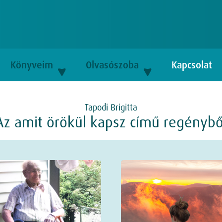
Könyveim
Olvasószoba
Kapcsolat
Tapodi Brigitta
Az amit örökül kapsz című regénybő